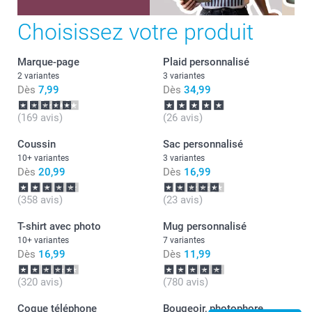
Choisissez votre produit
Marque-page
Plaid personnalisé
2 variantes
3 variantes
Dès
7,99
Dès
34,99
(169 avis)
(26 avis)
Coussin
Sac personnalisé
10+ variantes
3 variantes
Dès
20,99
Dès
16,99
(358 avis)
(23 avis)
T-shirt avec photo
Mug personnalisé
10+ variantes
7 variantes
Dès
16,99
Dès
11,99
(320 avis)
(780 avis)
Coque téléphone
Bougeoir, photophore