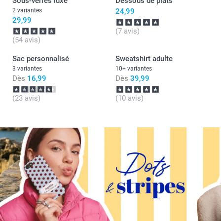
Sous-verres luxe
Dessous de plats
2 variantes
24,99
29,99
(7 avis)
(54 avis)
Sac personnalisé
Sweatshirt adulte
3 variantes
10+ variantes
Dès
16,99
Dès
39,99
(23 avis)
(10 avis)