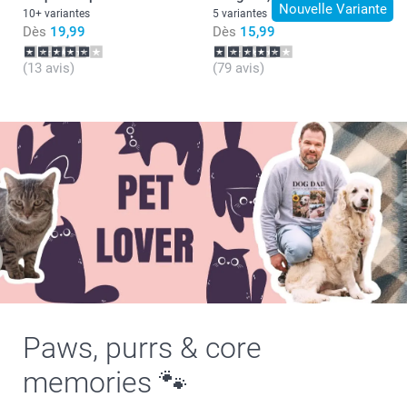
Nouvelle Variante
10+ variantes
5 variantes
Dès
19,99
Dès
15,99
(13 avis)
(79 avis)
Paws, purrs & core
memories 🐾