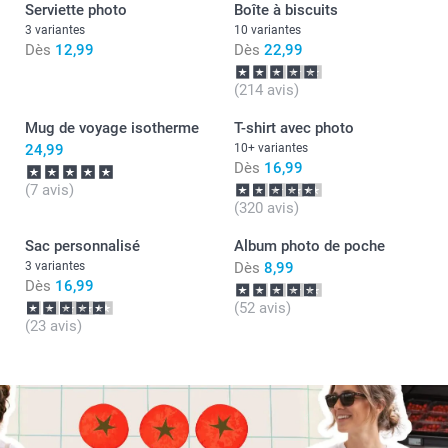
Serviette photo
Boîte à biscuits
3 variantes
10 variantes
Dès
12,99
Dès
22,99
(214 avis)
Mug de voyage isotherme
T-shirt avec photo
24,99
10+ variantes
Dès
16,99
(7 avis)
(320 avis)
Sac personnalisé
Album photo de poche
3 variantes
Dès
8,99
Dès
16,99
(52 avis)
(23 avis)