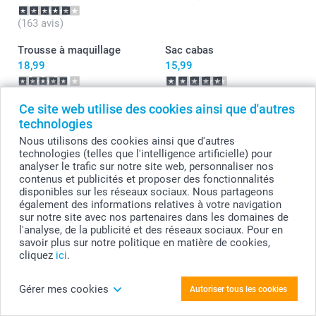
(163 avis)
Trousse à maquillage
Sac cabas
18,99
15,99
(10 avis)
(10 avis)
Ce site web utilise des cookies ainsi que d'autres
Cahier Photo
Poster Pêle-mêle
technologies
3 variantes
10+ variantes
Nous utilisons des cookies ainsi que d'autres
Dès
8,99
Dès
4,99
technologies (telles que l'intelligence artificielle) pour
analyser le trafic sur notre site web, personnaliser nos
(32 avis)
(599 avis)
contenus et publicités et proposer des fonctionnalités
disponibles sur les réseaux sociaux. Nous partageons
également des informations relatives à votre navigation
sur notre site avec nos partenaires dans les domaines de
l'analyse, de la publicité et des réseaux sociaux. Pour en
savoir plus sur notre politique en matière de cookies,
cliquez
ici
.
Gérer mes cookies
Autoriser tous les cookies