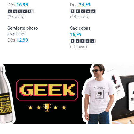
Dès
16,99
Dès
24,99
(23 avis)
(149 avis)
Serviette photo
Sac cabas
3 variantes
15,99
Dès
12,99
(10 avis)