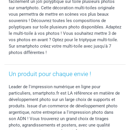
facilement un joli polyptique sur toile plusieurs photos
Toussaint
Tarifs
Modes de paiement
sur smartphoto. Cette décoration multi-toiles originale
Rentrée des classes
Partenariats & Influence
Grandes quantités
vous permettra de mettre en scènes vos plus beaux
Saint-Valentin
Investisseurs
Statut de ma commande
souvenirs ! Découvrez toutes les compositions de
polyptiques sur toile plusieurs photo disponibles. Adaptez
Vacances
le multi-toile à vos photos ! Vous souhaitez mettre 3 de
vos photos en avant ? Optez pour le triptyque multi-toile.
Sur smartphoto créez votre multi-toile avec jusqu'à 7
photos différentes !
Un produit pour chaque envie !
Leader de l'impression numérique en ligne pour
particuliers, smartphoto.fr est LA référence en matière de
développement photo sur un large choix de supports et
produits. Issue d'un commerce de développement photo
argentique, notre entreprise a l'impression photo dans
son ADN ! Vous trouverez un grand choix de tirages
photo, agrandissements et posters, avec une qualité