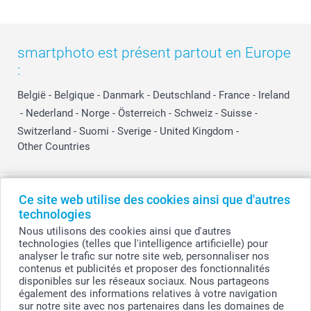
smartphoto est présent partout en Europe
:
België
-
Belgique
-
Danmark
-
Deutschland
-
France
-
Ireland
-
Nederland
-
Norge
-
Österreich
-
Schweiz
-
Suisse
-
Switzerland
-
Suomi
-
Sverige
-
United Kingdom
-
Other Countries
Tous les prix sont en EURO (€), TVA incluse et hors frais de port.
Ce site web utilise des cookies ainsi que d'autres
technologies
Nous utilisons des cookies ainsi que d'autres
technologies (telles que l'intelligence artificielle) pour
© smartphoto group. Tous droits réservés
analyser le trafic sur notre site web, personnaliser nos
smartphoto group SA.
Siège social : Kwatrechtsteenweg 160, 9230 Wetteren, Belgique
contenus et publicités et proposer des fonctionnalités
Numéro de TVA BE 0405.706.755
disponibles sur les réseaux sociaux. Nous partageons
Numéro d'entreprise 0405.706.755.
également des informations relatives à votre navigation
Coordonnées bancaires: IBAN BE71 2850 2711 5569 - BIC: GEBABEBB
sur notre site avec nos partenaires dans les domaines de