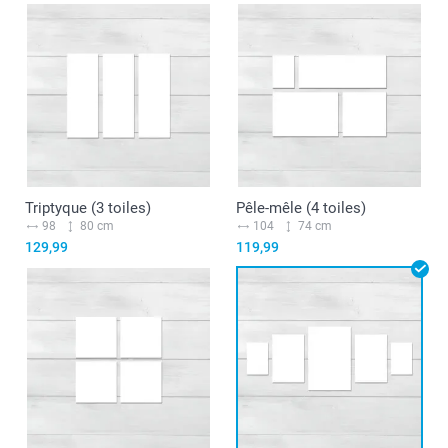
Triptyque (3 toiles)
Pêle-mêle (4 toiles)
98
80 cm
104
74 cm
129,99
119,99