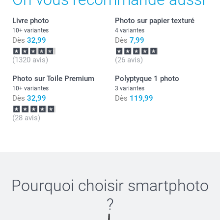
Livre photo
Photo sur papier texturé
10+ variantes
4 variantes
Dès
32,99
Dès
7,99
(1320 avis)
(26 avis)
Photo sur Toile Premium
Polyptyque 1 photo
Quel est le format exact des toiles de ma composition ?
10+ variantes
3 variantes
Dès
32,99
Dès
119,99
(28 avis)
Pourquoi choisir
smartphoto
?