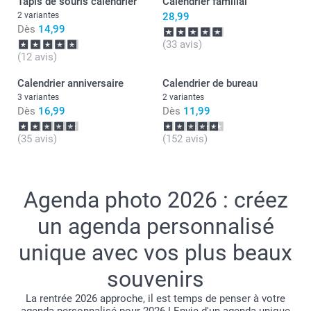
Tapis de souris calendrier
Calendrier familial
Cordialement,
Florence@smartphoto
2 variantes
28,99
Dès
14,99
(33 avis)
(12 avis)
Calendrier anniversaire
Calendrier de bureau
3 variantes
2 variantes
Dès
16,99
Dès
11,99
(35 avis)
(152 avis)
Agenda photo 2026 : créez
un agenda personnalisé
unique avec vos plus beaux
souvenirs
La rentrée 2026 approche, il est temps de penser à votre