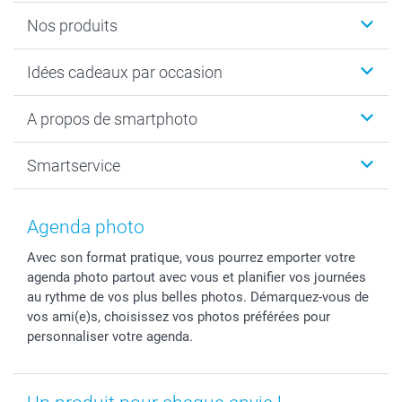
Nos produits
Cadeaux photo
Idées cadeaux par occasion
Calendrier photo & Agenda photo
Livre photo
Noël
A propos de smartphoto
Tirage photo & agrandissement
Anniversaire
Photo sur toile, Poster & Pêle-mêle
Mariage
A propos de smartphoto
Smartservice
Faire-part & Cartes
Naissance & baptême
Plan du site
MyNameBook
Fin d'études
Conditions générales
Contact
Coques smartphone
Fête des Mères
Droit de rétraction
Aide
Agenda photo
Stickers & Etiquettes
Fête des Pères
Plaintes
smartbonus
Avec son format pratique, vous pourrez emporter votre
Cadres photo & accessoires déco
Communion
Vie privée
smartfriends
agenda photo partout avec vous et planifier vos journées
Dénicheur d'idées cadeau
Baptême
Gestion des cookies
Livraison
au rythme de vos plus belles photos. Démarquez-vous de
Toussaint
Tarifs
Modes de paiement
vos ami(e)s, choisissez vos photos préférées pour
Rentrée des classes
Partenariats & Influence
Grandes quantités
personnaliser votre agenda.
Saint-Valentin
Investisseurs
Statut de ma commande
Vacances