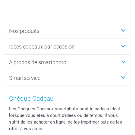
Nos produits
Cadeaux photo
Idées cadeaux par occasion
Calendrier photo & Agenda photo
Livre photo
Noël
A propos de smartphoto
Tirage photo & agrandissement
Anniversaire
Photo sur toile, Poster & Pêle-mêle
Mariage
A propos de smartphoto
Smartservice
Faire-part & Cartes
Naissance & baptême
Plan du site
MyNameBook
Fin d'études
Conditions générales
Contact
Coques smartphone
Fête des Mères
Droit de rétraction
Aide
Chèque Cadeau
Stickers & Etiquettes
Fête des Pères
Plaintes
smartbonus
Les Chèques Cadeaux smartphoto sont le cadeau idéal
Cadres photo & accessoires déco
Communion
Vie privée
smartfriends
lorsque vous êtes à court d'idées ou de temps. Il vous
Dénicheur d'idées cadeau
Baptême
Gestion des cookies
Livraison
suffit de les acheter en ligne, de les imprimer puis de les
Toussaint
Tarifs
Modes de paiement
offrir à vos amis.
Rentrée des classes
Partenariats & Influence
Grandes quantités