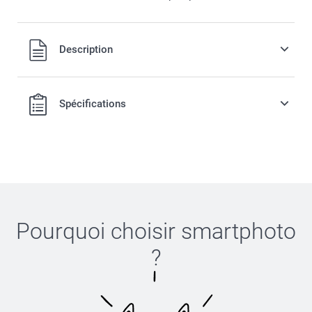
Description
Spécifications
C'est aussi simple que:
Pourquoi choisir
smartphoto
?