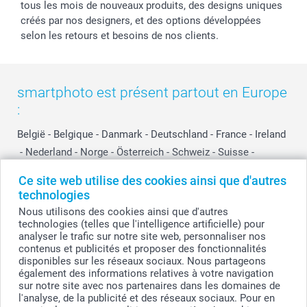
tous les mois de nouveaux produits, des designs uniques
créés par nos designers, et des options développées
selon les retours et besoins de nos clients.
smartphoto est présent partout en Europe
:
België
-
Belgique
-
Danmark
-
Deutschland
-
France
-
Ireland
-
Nederland
-
Norge
-
Österreich
-
Schweiz
-
Suisse
-
Switzerland
-
Suomi
-
Sverige
-
United Kingdom
-
Ce site web utilise des cookies ainsi que d'autres
Other Countries
technologies
Nous utilisons des cookies ainsi que d'autres
technologies (telles que l'intelligence artificielle) pour
Tous les prix sont en EURO (€), TVA incluse et hors frais de port.
analyser le trafic sur notre site web, personnaliser nos
contenus et publicités et proposer des fonctionnalités
disponibles sur les réseaux sociaux. Nous partageons
également des informations relatives à votre navigation
sur notre site avec nos partenaires dans les domaines de
© smartphoto group. Tous droits réservés
smartphoto group SA.
l'analyse, de la publicité et des réseaux sociaux. Pour en
Siège social : Kwatrechtsteenweg 160, 9230 Wetteren, Belgique