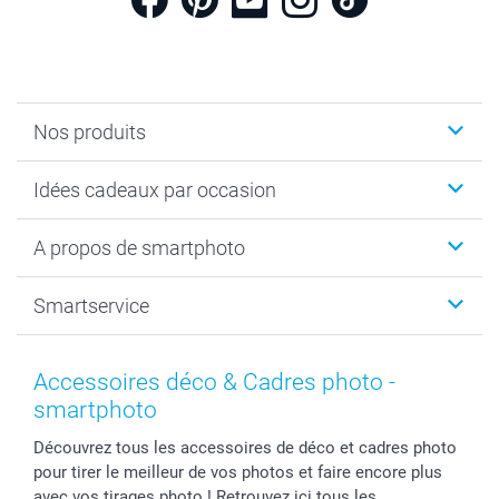
Nos produits
Cadeaux photo
Idées cadeaux par occasion
Calendrier photo & Agenda photo
Livre photo
Noël
A propos de smartphoto
Tirage photo & agrandissement
Anniversaire
Photo sur toile, Poster & Pêle-mêle
Mariage
A propos de smartphoto
Smartservice
Faire-part & Cartes
Naissance & baptême
Plan du site
MyNameBook
Fin d'études
Conditions générales
Contact
Coques smartphone
Fête des Mères
Droit de rétraction
Aide
Accessoires déco & Cadres photo -
Stickers & Etiquettes
Fête des Pères
Plaintes
smartbonus
smartphoto
Cadres photo & accessoires déco
Communion
Vie privée
smartfriends
Découvrez tous les accessoires de déco et cadres photo
Dénicheur d'idées cadeau
Baptême
Gestion des cookies
Livraison
pour tirer le meilleur de vos photos et faire encore plus
Toussaint
Tarifs
Modes de paiement
avec vos tirages photo ! Retrouvez ici tous les