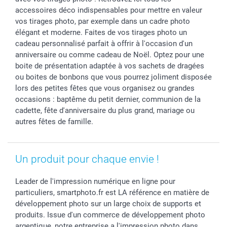
Rentrée des classes
Partenariats & Influence
Grandes quantités
accessoires déco indispensables pour mettre en valeur
Saint-Valentin
Investisseurs
Statut de ma commande
vos tirages photo, par exemple dans un cadre photo
élégant et moderne. Faites de vos tirages photo un
Vacances
cadeau personnalisé parfait à offrir à l'occasion d'un
anniversaire ou comme cadeau de Noël. Optez pour une
boite de présentation adaptée à vos sachets de dragées
ou boites de bonbons que vous pourrez joliment disposée
lors des petites fêtes que vous organisez ou grandes
occasions : baptême du petit dernier, communion de la
cadette, fête d'anniversaire du plus grand, mariage ou
autres fêtes de famille.
Un produit pour chaque envie !
Leader de l'impression numérique en ligne pour
particuliers, smartphoto.fr est LA référence en matière de
développement photo sur un large choix de supports et
produits. Issue d'un commerce de développement photo
argentique, notre entreprise a l'impression photo dans