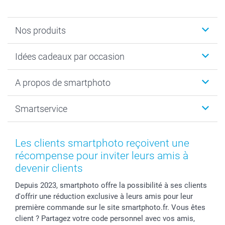
Nos produits
Cadeaux photo
Idées cadeaux par occasion
Calendrier photo & Agenda photo
Livre photo
Noël
A propos de smartphoto
Tirage photo & agrandissement
Anniversaire
Photo sur toile, Poster & Pêle-mêle
Mariage
A propos de smartphoto
Smartservice
Faire-part & Cartes
Naissance & baptême
Plan du site
MyNameBook
Fin d'études
Conditions générales
Contact
Coques smartphone
Fête des Mères
Droit de rétraction
Aide
Les clients smartphoto reçoivent une
Stickers & Etiquettes
Fête des Pères
Plaintes
smartbonus
récompense pour inviter leurs amis à
Cadres photo & accessoires déco
Communion
Vie privée
smartfriends
devenir clients
Dénicheur d'idées cadeau
Baptême
Gestion des cookies
Livraison
Depuis 2023, smartphoto offre la possibilité à ses clients
Toussaint
Tarifs
Modes de paiement
d'offrir une réduction exclusive à leurs amis pour leur
Rentrée des classes
Partenariats & Influence
Grandes quantités
première commande sur le site smartphoto.fr. Vous êtes
Saint-Valentin
Investisseurs
Statut de ma commande
client ? Partagez votre code personnel avec vos amis,