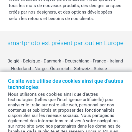
tous les mois de nouveaux produits, des designs uniques
créés par nos designers, et des options développées
selon les retours et besoins de nos clients.
smartphoto est présent partout en Europe
:
België
-
Belgique
-
Danmark
-
Deutschland
-
France
-
Ireland
-
Nederland
-
Norge
-
Österreich
-
Schweiz
-
Suisse
-
Switzerland
-
Suomi
-
Sverige
-
United Kingdom
-
Ce site web utilise des cookies ainsi que d'autres
Other Countries
technologies
Nous utilisons des cookies ainsi que d'autres
technologies (telles que l'intelligence artificielle) pour
Tous les prix sont en EURO (€), TVA incluse et hors frais de port.
analyser le trafic sur notre site web, personnaliser nos
contenus et publicités et proposer des fonctionnalités
disponibles sur les réseaux sociaux. Nous partageons
également des informations relatives à votre navigation
sur notre site avec nos partenaires dans les domaines de
© smartphoto group. Tous droits réservés
smartphoto group SA.
l'analyse, de la publicité et des réseaux sociaux. Pour en