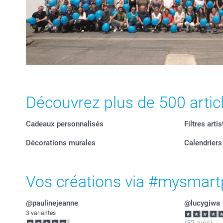
Découvrez plus de 500 artic
Cadeaux personnalisés
Filtres arti
Décorations murales
Calendrier
Vos créations via #mysmart
@paulinejeanne
@lucygiwa
3 variantes
(52 avis)