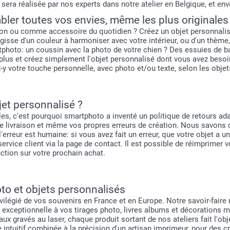
sera réalisée par nos experts dans notre atelier en Belgique, et env
bler toutes vos envies, même les plus originales 
on ou comme accessoire du quotidien ? Créez un objet personnalisé 
'agisse d'un couleur à harmoniser avec votre intérieur, ou d'un thèm
photo: un coussin avec la photo de votre chien ? Des essuies de 
z plus et créez simplement l'objet personnalisé dont vous avez bes
-y votre touche personnelle, avec photo et/ou texte, selon les objet
jet personnalisé ?
s, c'est pourquoi smartphoto a inventé un politique de retours ada
 de livraison et même vos propres erreurs de création. Nous savons 
'erreur est humaine: si vous avez fait un erreur, que votre objet a u
ervice client via la page de contact. Il est possible de réimprimer v
ction sur votre prochain achat.
to et objets personnalisés
légié de vos souvenirs en France et en Europe. Notre savoir-faire 
é exceptionnelle à vos tirages photo, livres albums et décorations m
ux gravés au laser, chaque produit sortant de nos ateliers fait l'obj
e intuitif combinée à la précision d'un artisan imprimeur, pour des c