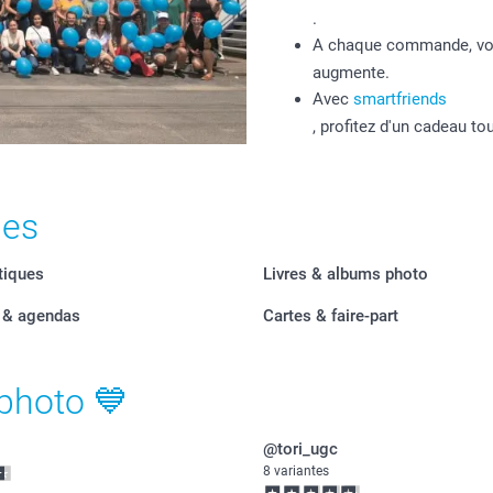
.
A chaque commande, vo
augmente.
Avec
smartfriends
, profitez d'un cadeau to
les
stiques
Livres & albums photo
s & agendas
Cartes & faire-part
photo 💙
@tori_ugc
8 variantes