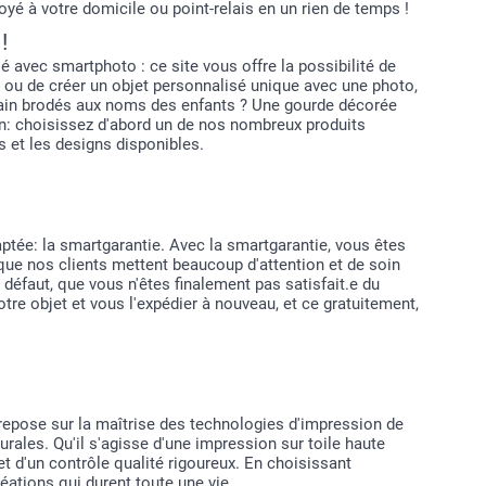
oyé à votre domicile ou point-relais en un rien de temps !
!
avec smartphoto : ce site vous offre la possibilité de
e, ou de créer un objet personnalisé unique avec une photo,
bain brodés aux noms des enfants ? Une gourde décorée
oin: choisissez d'abord un de nos nombreux produits
s et les designs disponibles.
ptée: la smartgarantie. Avec la smartgarantie, vous êtes
que nos clients mettent beaucoup d'attention et de soin
n défaut, que vous n'êtes finalement pas satisfait.e du
otre objet et vous l'expédier à nouveau, et ce gratuitement,
repose sur la maîtrise des technologies d'impression de
urales. Qu'il s'agisse d'une impression sur toile haute
et d'un contrôle qualité rigoureux. En choisissant
réations qui durent toute une vie.