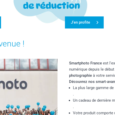
J'en profite
nvenue !
Smartphoto France
est l'e
numérique depuis le débu
photographie
à votre servi
Découvrez nos smart-avan
La plus large gamme de 
.
Un cadeau de dernière mi
.
Votre produit comporte u