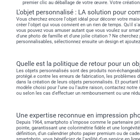
premier clic au déballage de votre œuvre. Votre création 
L'objet personnalisé : LA solution pour com
Vous cherchez encore l'objet idéal pour décorer votre mais
créer l'objet qui vous convient en un rien de temps. Qu'il s
vous pouvez vous amuser autant que vous voulez sur smart
d'une photo de famille et d'une jolie citation ? Ne cherche
personnalisables, sélectionnez ensuite un design et ajoutez
Quelle est la politique de retour pour un ob
Les objets personnalisés sont des produits non-échangeable
protégé.e contre les erreurs de fabrication, les problèmes
dans la création de leurs objets personnalisés. Et pourtant l
modèle choisi pour l'une ou l'autre raison, contactez notre s
ou selon les cas d'effectuer un remboursement ou une rédu
Une expertise reconnue en impression pho
Depuis 1964, smartphoto s’impose comme le partenaire privi
pointe, garantissant une colorimétrie fidèle et une longévit
définition, d'un calendrier photo papier premium ou de cadea
smartphoto, vous bénéficiez de l'agilité d'un service en lign