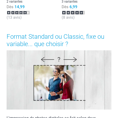
2 variantes
3 variantes
Dès
14,99
Dès
6,99
(13 avis)
(8 avis)
Format Standard ou Classic, fixe ou
variable... que choisir ?
L'impression de photos digitales se fait selon deux