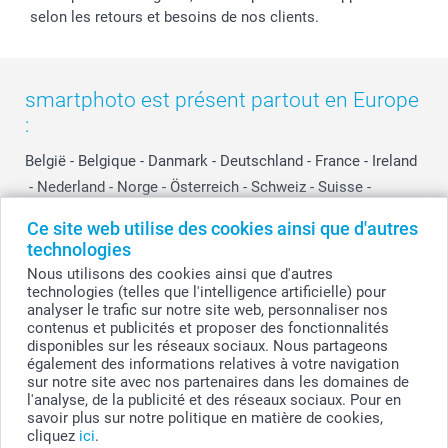
selon les retours et besoins de nos clients.
smartphoto est présent partout en Europe
:
België
-
Belgique
-
Danmark
-
Deutschland
-
France
-
Ireland
-
Nederland
-
Norge
-
Österreich
-
Schweiz
-
Suisse
-
Switzerland
-
Suomi
-
Sverige
-
United Kingdom
-
Ce site web utilise des cookies ainsi que d'autres
Other Countries
technologies
Nous utilisons des cookies ainsi que d'autres
technologies (telles que l'intelligence artificielle) pour
Tous les prix sont en EURO (€), TVA incluse et hors frais de port.
analyser le trafic sur notre site web, personnaliser nos
contenus et publicités et proposer des fonctionnalités
disponibles sur les réseaux sociaux. Nous partageons
également des informations relatives à votre navigation
sur notre site avec nos partenaires dans les domaines de
© smartphoto group. Tous droits réservés
smartphoto group SA.
l'analyse, de la publicité et des réseaux sociaux. Pour en
Siège social : Kwatrechtsteenweg 160, 9230 Wetteren, Belgique
savoir plus sur notre politique en matière de cookies,
Numéro de TVA BE 0405.706.755
cliquez
ici
.
Numéro d'entreprise 0405.706.755.