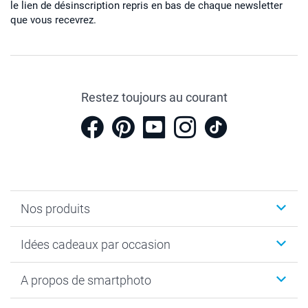
le lien de désinscription repris en bas de chaque newsletter
que vous recevrez.
Restez toujours au courant
Nos produits
Cadeaux photo
Idées cadeaux par occasion
Calendrier photo & Agenda photo
Livre photo
Noël
A propos de smartphoto
Tirage photo & agrandissement
Anniversaire
Photo sur toile, Poster & Pêle-mêle
Mariage
A propos de smartphoto