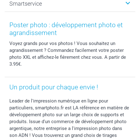
Smartservice
Faire-part & Cartes
Naissance & baptême
Plan du site
MyNameBook
Fin d'études
Conditions générales
Contact
Coques smartphone
Fête des Mères
Droit de rétraction
Aide
Poster photo : développement photo et
Stickers & Etiquettes
Fête des Pères
Plaintes
smartbonus
agrandissement
Cadres photo & accessoires déco
Communion
Vie privée
smartfriends
Voyez grands pour vos photos ! Vous souhaitez un
Dénicheur d'idées cadeau
Baptême
Gestion des cookies
Livraison
agrandissement ? Commandez facilement votre poster
Toussaint
Tarifs
Modes de paiement
photo XXL et affichez-le fièrement chez vous. A partir de
Rentrée des classes
Partenariats & Influence
Grandes quantités
3.95€.
Saint-Valentin
Investisseurs
Statut de ma commande
Vacances
Un produit pour chaque envie !
Leader de l'impression numérique en ligne pour
particuliers, smartphoto.fr est LA référence en matière de
développement photo sur un large choix de supports et
produits. Issue d'un commerce de développement photo
argentique, notre entreprise a l'impression photo dans
son ADN ! Vous trouverez un grand choix de tirages