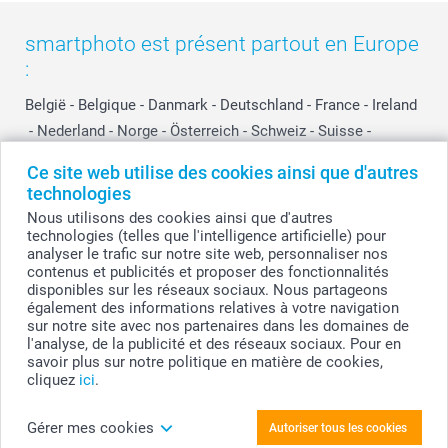
smartphoto est présent partout en Europe
:
België
-
Belgique
-
Danmark
-
Deutschland
-
France
-
Ireland
-
Nederland
-
Norge
-
Österreich
-
Schweiz
-
Suisse
-
Switzerland
-
Suomi
-
Sverige
-
United Kingdom
-
Ce site web utilise des cookies ainsi que d'autres
Other Countries
technologies
Nous utilisons des cookies ainsi que d'autres
technologies (telles que l'intelligence artificielle) pour
Tous les prix sont en EURO (€), TVA incluse et hors frais de port.
analyser le trafic sur notre site web, personnaliser nos
contenus et publicités et proposer des fonctionnalités
disponibles sur les réseaux sociaux. Nous partageons
également des informations relatives à votre navigation
sur notre site avec nos partenaires dans les domaines de
© smartphoto group. Tous droits réservés
smartphoto group SA.
l'analyse, de la publicité et des réseaux sociaux. Pour en
Siège social : Kwatrechtsteenweg 160, 9230 Wetteren, Belgique
savoir plus sur notre politique en matière de cookies,
Numéro de TVA BE 0405.706.755
cliquez
ici
.
Numéro d'entreprise 0405.706.755.
Coordonnées bancaires: IBAN BE71 2850 2711 5569 - BIC: GEBABEBB
Gérer mes cookies
Autoriser tous les cookies