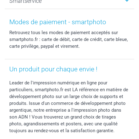
Smartservice
Faire-part & Cartes
Naissance & baptême
Plan du site
Contactez le service client de smartphoto si votre
MyNameBook
Fin d'études
Conditions générales
Contact
question concerne les produits, la production ou la
Coques smartphone
Fête des Mères
Droit de rétraction
Aide
Modes de paiement - smartphoto
livraison de votre commande.
Stickers & Etiquettes
Fête des Pères
Plaintes
smartbonus
Retrouvez tous les modes de paiement acceptés sur
Contactez
le service client de Klarna
Cadres photo & accessoires déco
Communion
Vie privée
smartfriends
smartphoto.fr : carte de débit, carte de crédit, carte bleue,
si votre question concerne votre paiement ou un
Dénicheur d'idées cadeau
Baptême
Gestion des cookies
Livraison
carte privilège, paypal et virement.
remboursement.
Toussaint
Tarifs
Modes de paiement
Rentrée des classes
Partenariats & Influence
Grandes quantités
Saint-Valentin
Investisseurs
Statut de ma commande
Un produit pour chaque envie !
Vacances
Leader de l'impression numérique en ligne pour
particuliers, smartphoto.fr est LA référence en matière de
développement photo sur un large choix de supports et
produits. Issue d'un commerce de développement photo
argentique, notre entreprise a l'impression photo dans
son ADN ! Vous trouverez un grand choix de tirages
photo, agrandissements et posters, avec une qualité
toujours au rendez-vous et la satisfaction garantie.