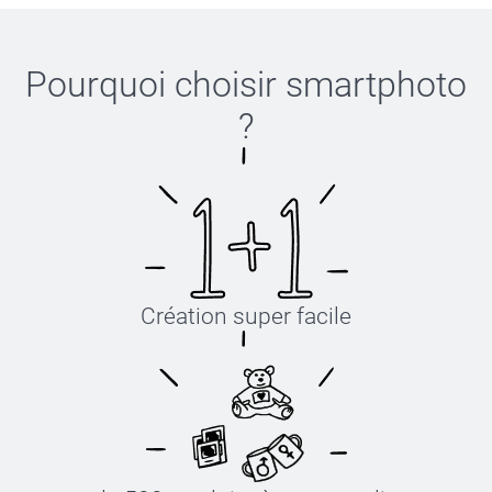
Pour commander un chèque cadeau
Pourquoi choisir
smartphoto
Pour commander des bons d'achat comme les bons
tout compris ou les packs photo
?
Pour une livraison en-dehors de la France
Pour un paiement avec facture et numéro de TVA
Création super facile
Klarna est un système de paiement suédois qui vous
permet de payer votre commande dans un délais de 30
jours après avoir confirmé votre commande.
Plus de 85 millions de consommateurs utilisent ce
système.
Votre paiement est complètement sécurisé par Klarna