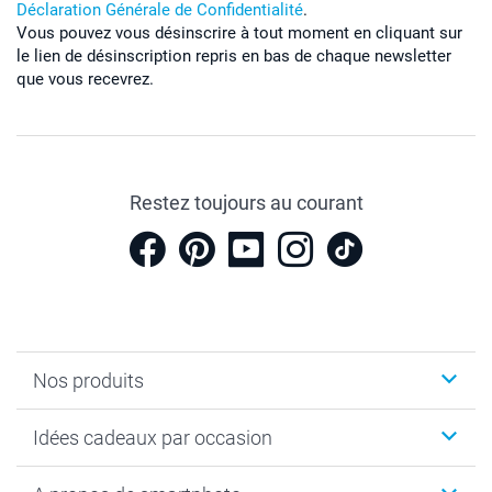
Déclaration Générale de Confidentialité
.
Vous pouvez vous désinscrire à tout moment en cliquant sur
le lien de désinscription repris en bas de chaque newsletter
que vous recevrez.
Restez toujours au courant
Nos produits
Cadeaux photo
Idées cadeaux par occasion
Calendrier photo & Agenda photo
Livre photo
Noël