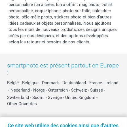
personnalisé fun à créer, fun à offrir : mug photo, t-shirt
personnalisé, coque iphone, photo sur toile, calendrier
photo, pêle-mêle photo, stickers photo et bien d’autres
idées cadeaux et objets personnalisés. Nous ajoutons
tous les mois de nouveaux produits, des designs uniques
créés par nos designers, et des options développées
selon les retours et besoins de nos clients.
smartphoto est présent partout en Europe
:
België
-
Belgique
-
Danmark
-
Deutschland
-
France
-
Ireland
-
Nederland
-
Norge
-
Österreich
-
Schweiz
-
Suisse
-
Switzerland
-
Suomi
-
Sverige
-
United Kingdom
-
Other Countries
Tous les prix sont en EURO (€), TVA incluse et hors frais de port.
Ce site web utilise des cookies ainsi que d'autres