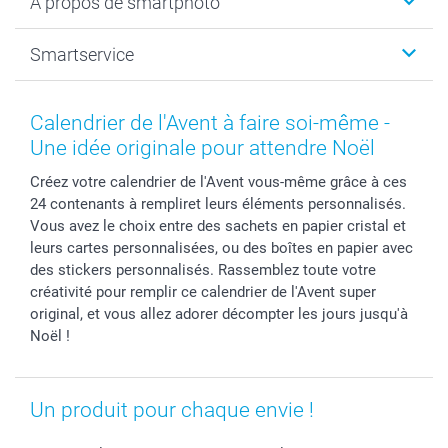
A propos de smartphoto
Tirage photo & agrandissement
Anniversaire
Photo sur toile, Poster & Pêle-mêle
Mariage
A propos de smartphoto
Smartservice
Faire-part & Cartes
Naissance & baptême
Plan du site
MyNameBook
Fin d'études
Conditions générales
Contact
Coques smartphone
Fête des Mères
Droit de rétraction
Aide
Calendrier de l'Avent à faire soi-même -
Stickers & Etiquettes
Fête des Pères
Plaintes
smartbonus
Une idée originale pour attendre Noël
Cadres photo & accessoires déco
Communion
Vie privée
smartfriends
Créez votre calendrier de l'Avent vous-même grâce à ces
Dénicheur d'idées cadeau
Baptême
Gestion des cookies
Livraison
24 contenants à rempliret leurs éléments personnalisés.
Toussaint
Tarifs
Modes de paiement
Vous avez le choix entre des sachets en papier cristal et
Rentrée des classes
Partenariats & Influence
Grandes quantités
leurs cartes personnalisées, ou des boîtes en papier avec
Saint-Valentin
Investisseurs
Statut de ma commande
des stickers personnalisés. Rassemblez toute votre
créativité pour remplir ce calendrier de l'Avent super
Vacances
original, et vous allez adorer décompter les jours jusqu'à
Noël !
Un produit pour chaque envie !