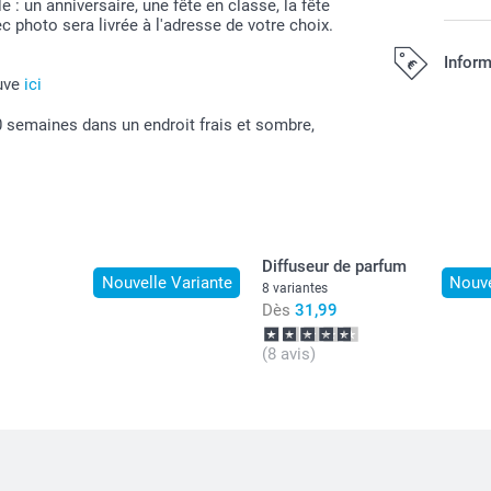
 : un anniversaire, une fête en classe, la fête
c photo sera livrée à l'adresse de votre choix.
Gardez-le a
Inform
ouve
ici
Offert
10 semaines dans un endroit frais et sombre,
Tous les prix s
Diffuseur de parfum
Nouvelle Variante
Nouve
8 variantes
Dès
31,99
(8 avis)