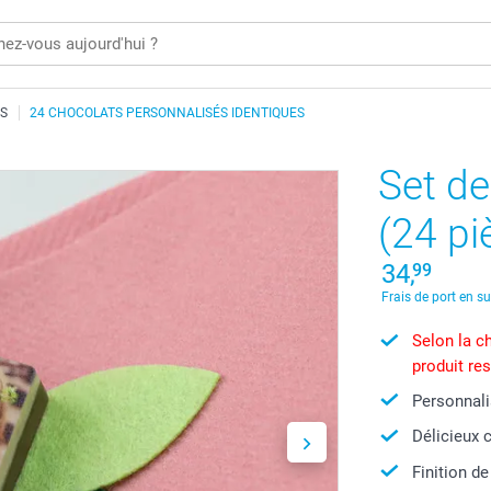
S
24 CHOCOLATS PERSONNALISÉS IDENTIQUES
Set de
(24 pi
34,
99
Frais de port en s
Selon la ch
produit re
Personnal
Délicieux 
Finition de