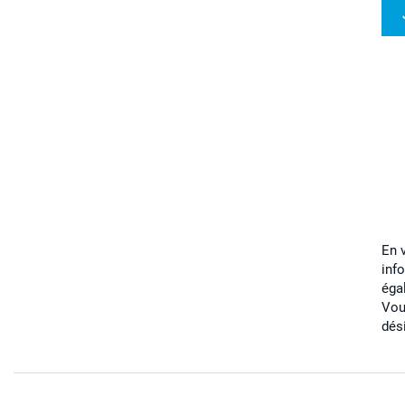
En 
inf
éga
Vou
dés