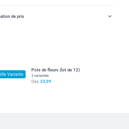
u frais s'il voyage au chaud
ation de prix
ont en EURO (€), TVA incluse et hors frais de port.
Pots de fleurs (lot de 12)
lle Variante
3 variantes
Dès
33,99