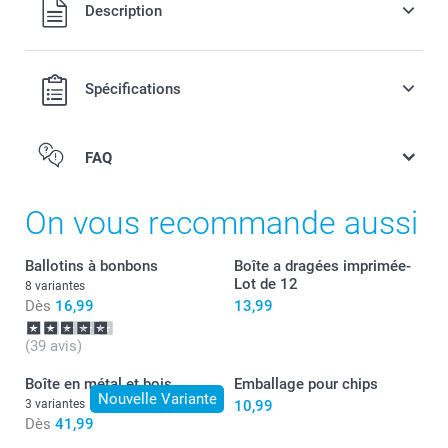
Tous les prix sont en EURO (€), TVA incluse et hors frais de
Description
port.
Spécifications
FAQ
On vous recommande aussi
Ballotins à bonbons
Boîte a dragées imprimée-
Lot de 12
8 variantes
Dès
16,99
13,99
(39 avis)
Boîte en métal et bois
Emballage pour chips
Nouvelle Variante
3 variantes
10,99
Dès
41,99