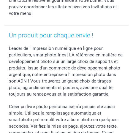
une touche festive et gourmande à votre buffet. Vous
Dénicheur d'idées cadeau
Baptême
Gestion des cookies
Livraison
pouvez coordonner les stickers avec vos invitations et
Toussaint
Tarifs
Modes de paiement
votre menu !
Rentrée des classes
Partenariats & Influence
Grandes quantités
Saint-Valentin
Investisseurs
Statut de ma commande
Un produit pour chaque envie !
Vacances
Leader de l'impression numérique en ligne pour
particuliers, smartphoto.fr est LA référence en matière de
développement photo sur un large choix de supports et
produits. Issue d'un commerce de développement photo
argentique, notre entreprise a l'impression photo dans
son ADN ! Vous trouverez un grand choix de tirages
photo, agrandissements et posters, avec une qualité
toujours au rendez-vous et la satisfaction garantie.
Créer un livre photo personnalisé n’a jamais été aussi
simple. Utilisez le remplissage automatique et
smartphoto pré-remplit votre album photo en quelques
secondes. Vérifiez la mise en page, ajoutez votre texte,
commandez, et c'est livré en un rien de temps. Grand