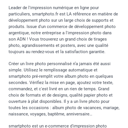
Toussaint
Tarifs
Modes de paiement
Leader de l'impression numérique en ligne pour
Rentrée des classes
Partenariats & Influence
Grandes quantités
particuliers, smartphoto.fr est LA référence en matière de
Saint-Valentin
Investisseurs
Statut de ma commande
développement photo sur un large choix de supports et
Vacances
produits. Issue d'un commerce de développement photo
argentique, notre entreprise a l'impression photo dans
son ADN ! Vous trouverez un grand choix de tirages
photo, agrandissements et posters, avec une qualité
toujours au rendez-vous et la satisfaction garantie.
Créer un livre photo personnalisé n’a jamais été aussi
simple. Utilisez le remplissage automatique et
smartphoto pré-remplit votre album photo en quelques
secondes. Vérifiez la mise en page, ajoutez votre texte,
commandez, et c'est livré en un rien de temps. Grand
choix de formats et de designs, qualité papier photo et
ouverture à plat disponibles. Il y a un livre photo pour
toutes les occasions : album photo de vacances, mariage,
naissance, voyages, baptême, anniversaire…
smartphoto est un e-commerce d'impression photo