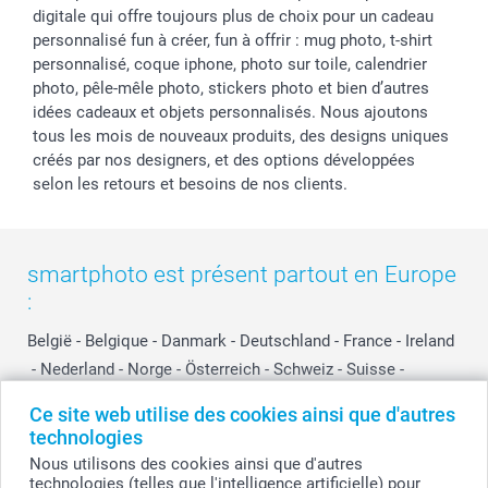
digitale qui offre toujours plus de choix pour un cadeau
personnalisé fun à créer, fun à offrir : mug photo, t-shirt
personnalisé, coque iphone, photo sur toile, calendrier
photo, pêle-mêle photo, stickers photo et bien d’autres
idées cadeaux et objets personnalisés. Nous ajoutons
tous les mois de nouveaux produits, des designs uniques
créés par nos designers, et des options développées
selon les retours et besoins de nos clients.
smartphoto est présent partout en Europe
:
België
-
Belgique
-
Danmark
-
Deutschland
-
France
-
Ireland
-
Nederland
-
Norge
-
Österreich
-
Schweiz
-
Suisse
-
Switzerland
-
Suomi
-
Sverige
-
United Kingdom
-
Ce site web utilise des cookies ainsi que d'autres
Other Countries
technologies
Nous utilisons des cookies ainsi que d'autres
technologies (telles que l'intelligence artificielle) pour