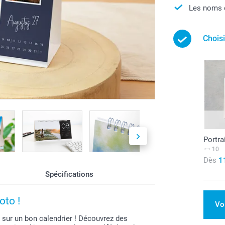
Les noms d
Choisi
Portra
10
Dès
1
Spécifications
oto !
Vo
r sur un bon calendrier ! Découvrez des