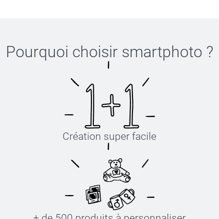
Pourquoi choisir
smartphoto
?
Création super facile
+ de 500 produits à personnaliser