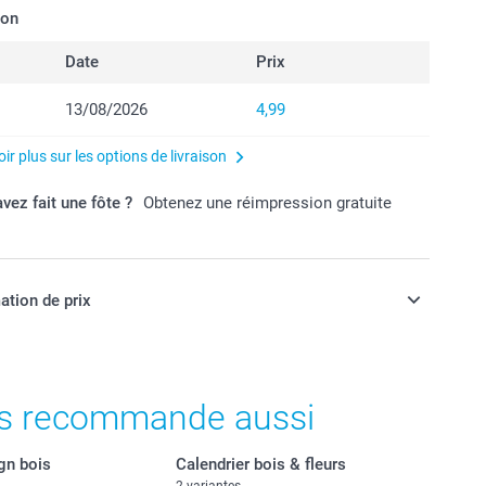
son
Date
Prix
13/08/2026
4,99
ir plus sur les options de livraison
vez fait une fôte ?
Obtenez une réimpression gratuite
ation de prix
ont en EURO (€), TVA incluse et hors frais de port.
s recommande aussi
gn bois
Calendrier bois & fleurs
2 variantes