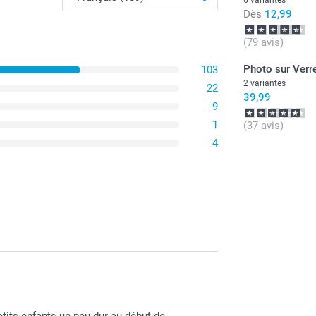
Dès
12,99
(79 avis)
Photo sur Verr
103
2 variantes
22
39,99
9
1
(37 avis)
4
tits enfants un peu dur au début de