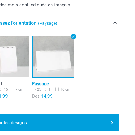
es mois sont indiqués en français
ssez l'orientation
(Paysage)
it
Paysage
16
25
14
7 cm
10 cm
1,99
Dès
14,99
ir les designs