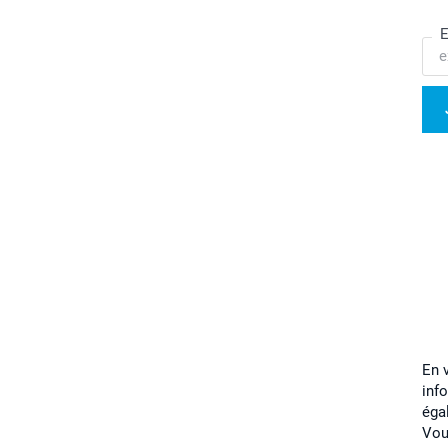
E
En 
inf
éga
Vou