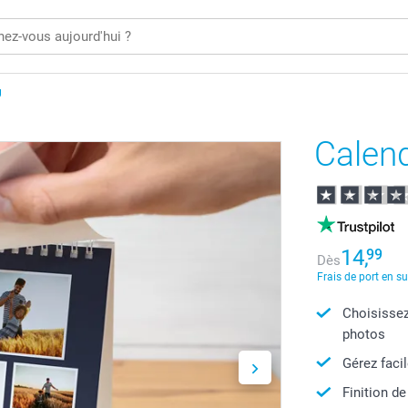
U
Calend
14,
99
Dès
Frais de port en s
Choisissez
photos
Gérez faci
Finition de