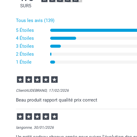
SUR
5
Tous les avis (139)
5 Étoiles
4 Étoiles
3 Étoiles
2 Étoiles
1 Étoile
ClientAUDEBRAND,
17/02/2026
Beau produit rapport qualité prix correct
langonne,
30/01/2026
Un petit cadeau chaque année pour suivre l'évolution des pe