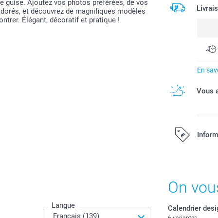
e guise. Ajoutez vos photos préférées, de vos
Livrai
adorés, et découvrez de magnifiques modèles
trer. Élégant, décoratif et pratique !
En savo
Vous a
Inform
Tous les prix s
On vou
Langue
Calendrier desi
6 variantes