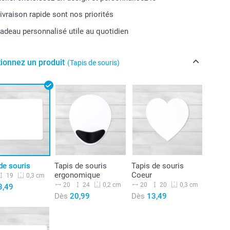
livraison rapide sont nos priorités
cadeau personnalisé utile au quotidien
tionnez un produit
(Tapis de souris)
de souris
Tapis de souris
Tapis de souris
ergonomique
Coeur
19
0,3 cm
20
24
20
20
0,2 cm
0,3 cm
3,49
Dès
20,99
Dès
13,49