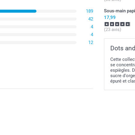
Sous-main papi
189
17,99
42
4
(23 avis)
4
12
Dots and
Cette collec
se concentr
espiègles. D
sucre d'orge
épuré et cl