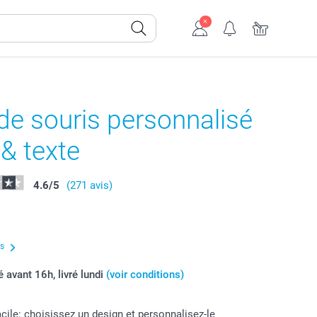
de souris personnalisé
& texte
4.6
/
5
(271 avis)
us
vant 16h, livré lundi
(voir conditions)
acile: choisissez un design et personnalisez-le