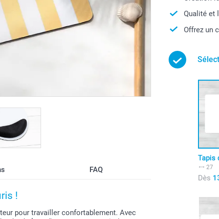
Qualité et 
Offrez un 
Sélec
Tapis 
27
ns
FAQ
Dès
1
ris !
ateur pour travailler confortablement. Avec