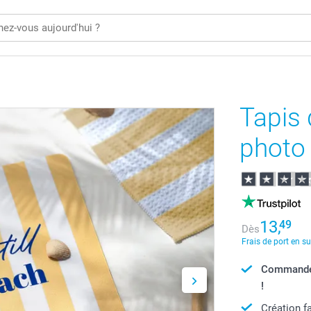
Tapis 
photo 
13,
49
Dès
Frais de port en s
Commandé a
!
Création f