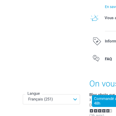
En savo
Vous a
Inform
Tous les prix s
FAQ
On vou
Langue
Bloc photo sur
Commandé av
3 variantes
48h
Dès
28,99
(36 avis)