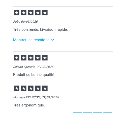
07/07/2026
11:38
Bonjour Alina,
Fab.,
09/03/2026
Merci pour votre commande et je suis contente d'app
Très bon rendu. Livraison rapide.
Nous restons à votre écoute et je vous souhaite une 
Cordialement,
Florence@smartphoto
Montrer les réactions
10/03/2026
10:26
Bonjour Fabrice,
Roland Speziale,
07/02/2026
Je vous remercie pour votre commande et pour votre
Produit de bonne qualité
Au plaisir de vous retrouver sur Smartphoto.
Passez une belle journée.
Cordialement,
Florence@smartphoto
Monique FRANCOIS,
29/01/2026
Très ergonomique.