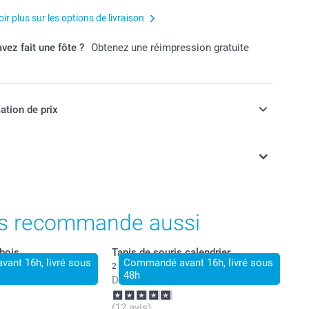
ir plus sur les options de livraison
vez fait une fôte ?
Obtenez une réimpression gratuite
ation de prix
ont en EURO (€), TVA incluse et hors frais de port.
s recommande aussi
 bois
Tapis de souris calendrier
ant 16h, livré sous
Commandé avant 16h, livré sous
2 variantes
48h
Dès
14,99
(12 avis)