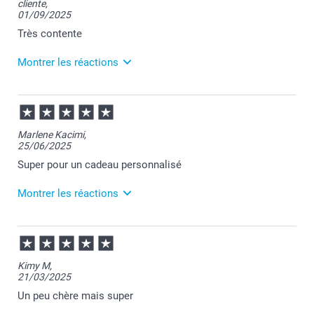
cliente,
01/09/2025
Très contente
Montrer les réactions
02/09/2025
10:21
Bonjour Mélanie,
Marlene Kacimi,
25/06/2025
Je vous remercie pour votre commande et c'est un
plaisir d'apprendre que vous appréciez votre mug de
Super pour un cadeau personnalisé
voyage.
Merci pour votre confiance envers nos services.
Montrer les réactions
Je vous souhaite une belle journée.
Cordialement,
Florence@smartphoto
26/06/2025
09:39
Bonjour Marlène,
Kimy M,
21/03/2025
C’est une joie de vous lire :-)
Un peu chère mais super
Nous faisons de notre mieux pour offrir à nos