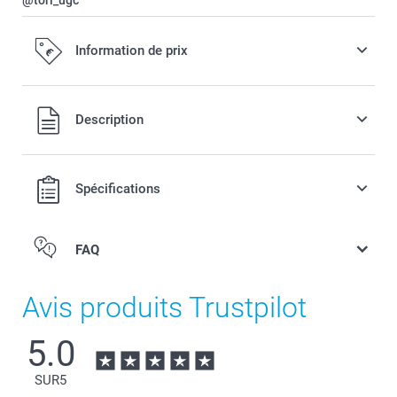
@tori_ugc
Information de prix
Tous les prix sont en EURO (€), TVA incluse et hors frais de
Description
port.
Spécifications
FAQ
Avis produits Trustpilot
5.0
SUR
5