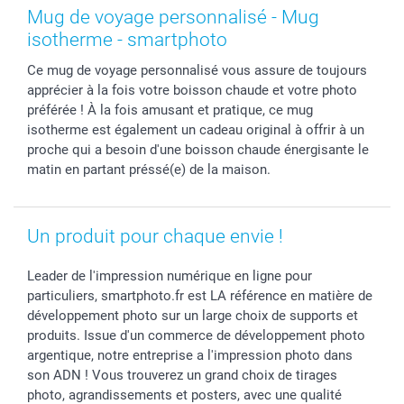
Coques smartphone
Fête des Mères
Droit de rétraction
Aide
Mug de voyage personnalisé - Mug
Stickers & Etiquettes
Fête des Pères
Plaintes
smartbonus
isotherme - smartphoto
Cadres photo & accessoires déco
Communion
Vie privée
smartfriends
Ce mug de voyage personnalisé vous assure de toujours
Dénicheur d'idées cadeau
Baptême
Gestion des cookies
Livraison
apprécier à la fois votre boisson chaude et votre photo
Toussaint
Tarifs
Modes de paiement
préférée ! À la fois amusant et pratique, ce mug
Rentrée des classes
Partenariats & Influence
Grandes quantités
isotherme est également un cadeau original à offrir à un
Saint-Valentin
Investisseurs
Statut de ma commande
proche qui a besoin d'une boisson chaude énergisante le
matin en partant préssé(e) de la maison.
Vacances
Un produit pour chaque envie !
Leader de l'impression numérique en ligne pour
particuliers, smartphoto.fr est LA référence en matière de
développement photo sur un large choix de supports et
produits. Issue d'un commerce de développement photo
argentique, notre entreprise a l'impression photo dans
son ADN ! Vous trouverez un grand choix de tirages
photo, agrandissements et posters, avec une qualité