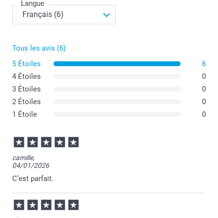
Langue
Tous les avis (6)
5 Étoiles
6
4 Étoiles
0
3 Étoiles
0
2 Étoiles
0
1 Étoile
0
Trouver des informations sur la rétention de chaleur du
Mug isotherme personnalisé ici
camille,
04/01/2026
C’est parfait.