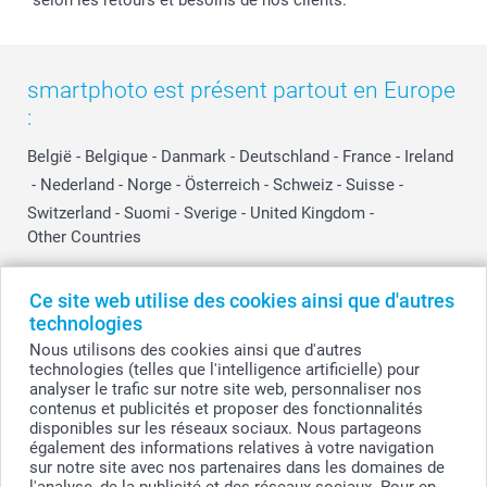
smartphoto est présent partout en Europe
:
België
-
Belgique
-
Danmark
-
Deutschland
-
France
-
Ireland
-
Nederland
-
Norge
-
Österreich
-
Schweiz
-
Suisse
-
Switzerland
-
Suomi
-
Sverige
-
United Kingdom
-
Other Countries
Ce site web utilise des cookies ainsi que d'autres
Tous les prix sont en EURO (€), TVA incluse et hors frais de port.
technologies
Nous utilisons des cookies ainsi que d'autres
technologies (telles que l'intelligence artificielle) pour
analyser le trafic sur notre site web, personnaliser nos
© smartphoto group. Tous droits réservés
contenus et publicités et proposer des fonctionnalités
smartphoto group SA.
Siège social : Kwatrechtsteenweg 160, 9230 Wetteren, Belgique
disponibles sur les réseaux sociaux. Nous partageons
Numéro de TVA BE 0405.706.755
également des informations relatives à votre navigation
Numéro d'entreprise 0405.706.755.
sur notre site avec nos partenaires dans les domaines de
Coordonnées bancaires: IBAN BE71 2850 2711 5569 - BIC: GEBABEBB