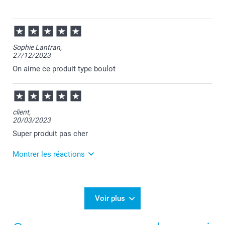
22/11/2024
07:42
Bonjour Séverine,
Sophie Lantran,
27/12/2023
Je vous remercie pour votre commande et je suis
heureuse que votre bloc-notes vous plaise.
On aime ce produit type boulot
Je vous souhaite une belle journée.
Cordialement,
Florence@smartphoto
client,
20/03/2023
Super produit pas cher
Montrer les réactions
21/03/2023
16:52
Bonjour Amel,
Voir plus
Je vous remercie pour votre avis concernant votre
bloc-notes.