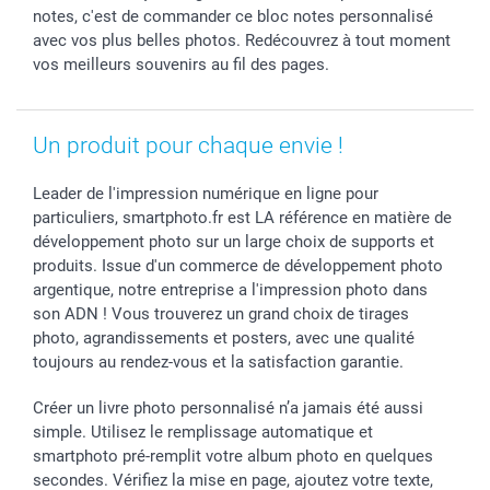
Dénicheur d'idées cadeau
Baptême
Gestion des cookies
Livraison
notes, c'est de commander ce bloc notes personnalisé
Toussaint
Tarifs
Modes de paiement
avec vos plus belles photos. Redécouvrez à tout moment
Rentrée des classes
Partenariats & Influence
Grandes quantités
vos meilleurs souvenirs au fil des pages.
Saint-Valentin
Investisseurs
Statut de ma commande
Vacances
Un produit pour chaque envie !
Leader de l'impression numérique en ligne pour
particuliers, smartphoto.fr est LA référence en matière de
développement photo sur un large choix de supports et
produits. Issue d'un commerce de développement photo
argentique, notre entreprise a l'impression photo dans
son ADN ! Vous trouverez un grand choix de tirages
photo, agrandissements et posters, avec une qualité
toujours au rendez-vous et la satisfaction garantie.
Créer un livre photo personnalisé n’a jamais été aussi
simple. Utilisez le remplissage automatique et
smartphoto pré-remplit votre album photo en quelques
secondes. Vérifiez la mise en page, ajoutez votre texte,