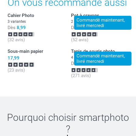
On vous recommande aussi
Je vous invite à retrouver tous nos autres articles,
tous aussi funs et magnifiques !
Cahier Photo
Pot à crayons
A bientôt je l'espère et passez une agréable journée !
Commandé maintenant,
Bien à vous,
3 variantes
2 variantes
livré mercredi
Florence@smartphoto
Dès
8,99
Dès
15,99
(32 avis)
(52 avis)
Sous-main papier
Tapis de souris photo
Commandé maintenant,
17,99
4 variantes
livré mercredi
Dès
13,49
(23 avis)
(271 avis)
Pourquoi choisir
smartphoto
?