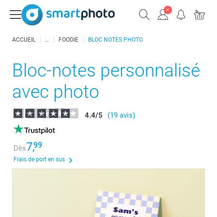
ACCUEIL
FOODIE
BLOC NOTES PHOTO
Bloc-notes personnalisé
avec photo
4.4
/
5
(19 avis)
7,
99
Dès
Frais de port en sus