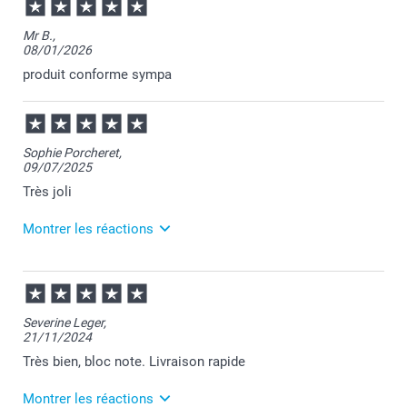
Mr B.,
08/01/2026
produit conforme sympa
Sophie Porcheret,
09/07/2025
Très joli
Montrer les réactions
10/07/2025
07:22
Merci Sophie pour vos chouettes commentaires.
Severine Leger,
Votre satisfaction est pour nous très importante.
21/11/2024
Au plaisir de vous retrouver sur Smartphoto.
Bien à vous,
Très bien, bloc note. Livraison rapide
Florence@smartphoto
Montrer les réactions