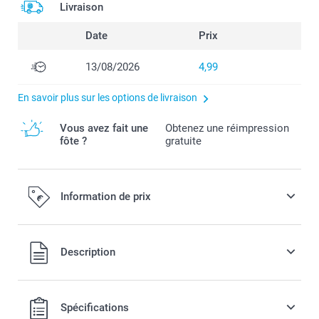
Livraison
Date
Prix
13/08/2026
4,99
En savoir plus sur les options de livraison
Vous avez fait une
Obtenez une réimpression
fôte ?
gratuite
Information de prix
Tous les prix sont en EURO (€), TVA incluse et hors frais de
Description
port.
Spécifications