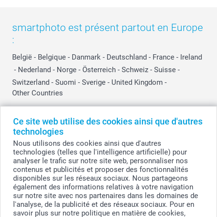
smartphoto est présent partout en Europe
:
België
-
Belgique
-
Danmark
-
Deutschland
-
France
-
Ireland
-
Nederland
-
Norge
-
Österreich
-
Schweiz
-
Suisse
-
Switzerland
-
Suomi
-
Sverige
-
United Kingdom
-
Other Countries
Ce site web utilise des cookies ainsi que d'autres
Tous les prix sont en EURO (€), TVA incluse et hors frais de port.
technologies
Nous utilisons des cookies ainsi que d'autres
technologies (telles que l'intelligence artificielle) pour
analyser le trafic sur notre site web, personnaliser nos
© smartphoto group. Tous droits réservés
contenus et publicités et proposer des fonctionnalités
smartphoto group SA.
Siège social : Kwatrechtsteenweg 160, 9230 Wetteren, Belgique
disponibles sur les réseaux sociaux. Nous partageons
Numéro de TVA BE 0405.706.755
également des informations relatives à votre navigation
Numéro d'entreprise 0405.706.755.
sur notre site avec nos partenaires dans les domaines de
Coordonnées bancaires: IBAN BE71 2850 2711 5569 - BIC: GEBABEBB
l'analyse, de la publicité et des réseaux sociaux. Pour en
savoir plus sur notre politique en matière de cookies,