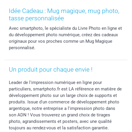
MyNameBook
Fin d'études
Conditions générales
Contact
Coques smartphone
Fête des Mères
Droit de rétraction
Aide
Idée Cadeau : Mug magique, mug photo,
Stickers & Etiquettes
Fête des Pères
Plaintes
smartbonus
tasse personnalisée
Cadres photo & accessoires déco
Communion
Vie privée
smartfriends
Avec smartphoto, le spécialiste du Livre Photo en ligne et
Dénicheur d'idées cadeau
Baptême
Gestion des cookies
Livraison
du développement photo numérique, créez des cadeaux
Toussaint
Tarifs
Modes de paiement
originaux pour vos proches comme un Mug Magique
Rentrée des classes
Partenariats & Influence
Grandes quantités
personnalisé.
Saint-Valentin
Investisseurs
Statut de ma commande
Vacances
Un produit pour chaque envie !
Leader de l'impression numérique en ligne pour
particuliers, smartphoto.fr est LA référence en matière de
développement photo sur un large choix de supports et
produits. Issue d'un commerce de développement photo
argentique, notre entreprise a l'impression photo dans
son ADN ! Vous trouverez un grand choix de tirages
photo, agrandissements et posters, avec une qualité
toujours au rendez-vous et la satisfaction garantie.