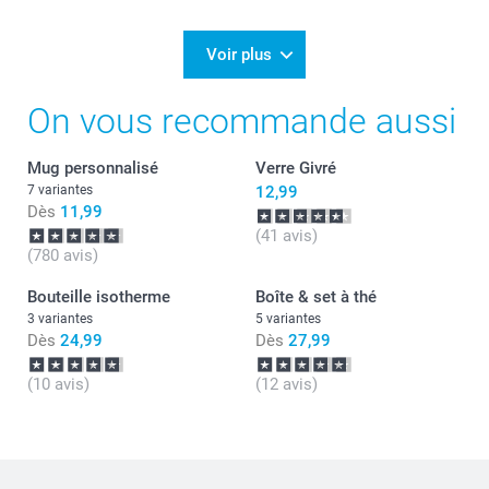
06/03/2025
11:42
Bonjour Sophie,
Voir plus
Je vous remercie pour votre commande et pour
On vous recommande aussi
votre retour positif sur nos mugs magiques.
C'est un plaisir d'apprendre votre satisfaction.
Je vous souhaite une belle journée.
Mug personnalisé
Verre Givré
Cordialement,
Florence@smartphoto
7 variantes
12,99
Dès
11,99
(41 avis)
(780 avis)
Bouteille isotherme
Boîte & set à thé
3 variantes
5 variantes
Dès
24,99
Dès
27,99
(10 avis)
(12 avis)