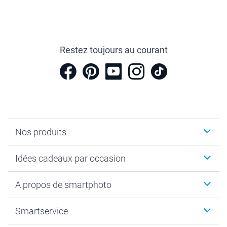
Restez toujours au courant
Nos produits
Cadeaux photo
Idées cadeaux par occasion
Calendrier photo & Agenda photo
Livre photo
Noël
A propos de smartphoto
Tirage photo & agrandissement
Anniversaire
Photo sur toile, Poster & Pêle-mêle
Mariage
A propos de smartphoto
Smartservice
Faire-part & Cartes
Naissance & baptême
Plan du site