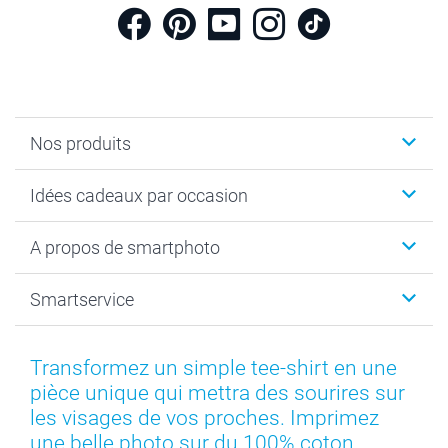
Nos produits
Cadeaux photo
Idées cadeaux par occasion
Calendrier photo & Agenda photo
Livre photo
Noël
A propos de smartphoto
Tirage photo & agrandissement
Anniversaire
Photo sur toile, Poster & Pêle-mêle
Mariage
A propos de smartphoto
Smartservice
Faire-part & Cartes
Naissance & baptême
Plan du site
MyNameBook
Fin d'études
Conditions générales
Contact
Coques smartphone
Fête des Mères
Droit de rétraction
Aide
Transformez un simple tee-shirt en une
Stickers & Etiquettes
Fête des Pères
Plaintes
smartbonus
pièce unique qui mettra des sourires sur
Cadres photo & accessoires déco
Communion
Vie privée
smartfriends
les visages de vos proches. Imprimez
Dénicheur d'idées cadeau
Baptême
Gestion des cookies
Livraison
une belle photo sur du 100% coton