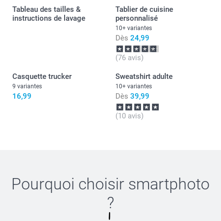
Cordialement,
Tableau des tailles &
Tablier de cuisine
Florence@smartphoto
instructions de lavage
19,5 cm
personnalisé
10+ variantes
XXL
Dès
24,99
77,2 cm
(76 avis)
Casquette trucker
61,5 cm
Sweatshirt adulte
9 variantes
10+ variantes
20 cm
16,99
Dès
39,99
(10 avis)
Pourquoi choisir
smartphoto
?