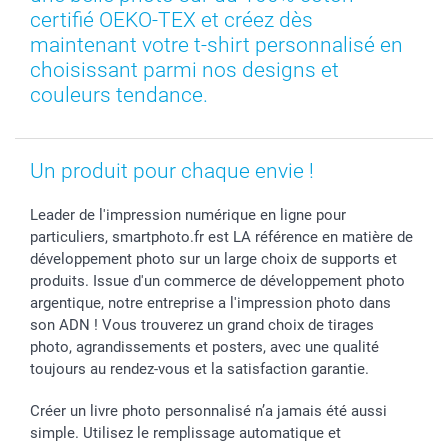
Toussaint
Tarifs
Modes de paiement
certifié OEKO-TEX et créez dès
Rentrée des classes
Partenariats & Influence
Grandes quantités
maintenant votre t-shirt personnalisé en
Saint-Valentin
Investisseurs
Statut de ma commande
choisissant parmi nos designs et
couleurs tendance.
Vacances
Un produit pour chaque envie !
Leader de l'impression numérique en ligne pour
particuliers, smartphoto.fr est LA référence en matière de
développement photo sur un large choix de supports et
produits. Issue d'un commerce de développement photo
argentique, notre entreprise a l'impression photo dans
son ADN ! Vous trouverez un grand choix de tirages
photo, agrandissements et posters, avec une qualité
toujours au rendez-vous et la satisfaction garantie.
Créer un livre photo personnalisé n’a jamais été aussi
simple. Utilisez le remplissage automatique et