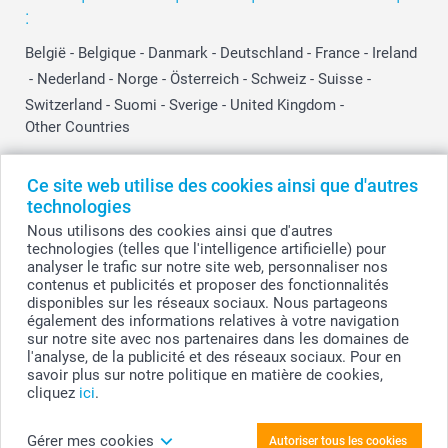
:
België
-
Belgique
-
Danmark
-
Deutschland
-
France
-
Ireland
-
Nederland
-
Norge
-
Österreich
-
Schweiz
-
Suisse
-
Switzerland
-
Suomi
-
Sverige
-
United Kingdom
-
Other Countries
Ce site web utilise des cookies ainsi que d'autres
Tous les prix sont en EURO (€), TVA incluse et hors frais de port.
technologies
Nous utilisons des cookies ainsi que d'autres
technologies (telles que l'intelligence artificielle) pour
analyser le trafic sur notre site web, personnaliser nos
© smartphoto group. Tous droits réservés
contenus et publicités et proposer des fonctionnalités
smartphoto group SA.
Siège social : Kwatrechtsteenweg 160, 9230 Wetteren, Belgique
disponibles sur les réseaux sociaux. Nous partageons
Numéro de TVA BE 0405.706.755
également des informations relatives à votre navigation
Numéro d'entreprise 0405.706.755.
sur notre site avec nos partenaires dans les domaines de
Coordonnées bancaires: IBAN BE71 2850 2711 5569 - BIC: GEBABEBB
l'analyse, de la publicité et des réseaux sociaux. Pour en
savoir plus sur notre politique en matière de cookies,
cliquez
ici
.
Personnalisez votre T-shirt blanc
Gérer mes cookies
Autoriser tous les cookies