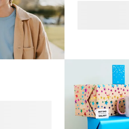
Diplômé(e) ? C'est une réu
son diplôme, c'est l'une d
dose de frissons pour l'av
offrez non seulement quelq
précédé : le travail acharn
soutenu. Votre cadeau devi
? Bébé, enfant ou adulte,
e adore recevoir un
age spécialement créé
d choix d’objets