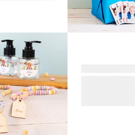
u pour les amis. Ce cadeau
recevra ! Des
Régalez les gourmands ave
friandises. Ils seront parf
premier ou le dernier jour 
proches en leur offrant un
pas d'en redemander.