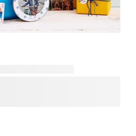
c nos cadeaux personnalisés contenant de délicieuses
aits pour célébrer toutes les occasions, que ce soit le
d'école, ou simplement pour faire plaisir. Surprenez vos
e expérience gourmande inoubliable, et ils ne manqueront