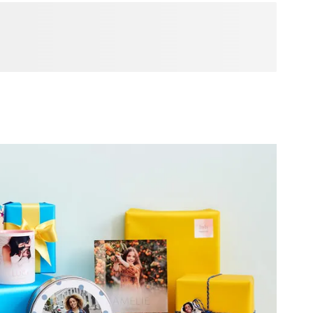
ssite qui mérite bien plus qu'un simple bravo ! Décrocher
e ces étapes où se mêlent fierté, soulagement et une bonne
enir. Avec un cadeau de fin d'études personnalisé, vous
ue chose de beau, mais aussi un souvenir de tout ce qui a
é, les longues soirées et toutes les personnes qui vous ont
ent ainsi un beau coup de pouce pour le prochain chapitre.