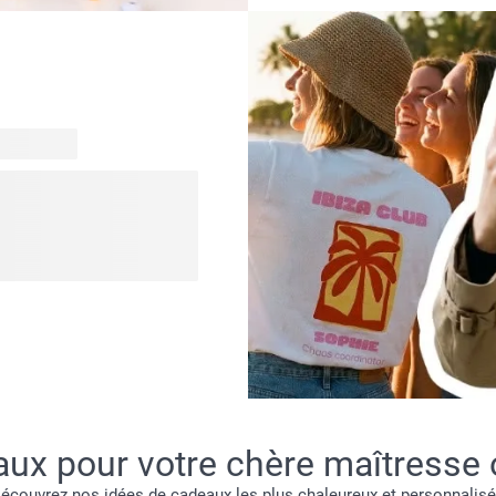
Vous et explorez nos
en un seul endroit. Des
un style qui correspond à
ose qui vous ressemble
igns que vous allez adorer.
ux pour votre chère maîtresse 
 Découvrez nos idées de cadeaux les plus chaleureux et personnalis