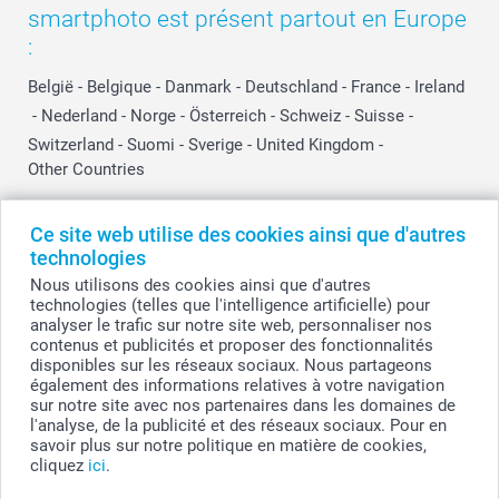
smartphoto est présent partout en Europe
:
België
-
Belgique
-
Danmark
-
Deutschland
-
France
-
Ireland
-
Nederland
-
Norge
-
Österreich
-
Schweiz
-
Suisse
-
Switzerland
-
Suomi
-
Sverige
-
United Kingdom
-
Other Countries
Ce site web utilise des cookies ainsi que d'autres
Tous les prix sont en EURO (€), TVA incluse et hors frais de port.
technologies
Nous utilisons des cookies ainsi que d'autres
technologies (telles que l'intelligence artificielle) pour
analyser le trafic sur notre site web, personnaliser nos
© smartphoto group. Tous droits réservés
contenus et publicités et proposer des fonctionnalités
smartphoto group SA.
Siège social : Kwatrechtsteenweg 160, 9230 Wetteren, Belgique
disponibles sur les réseaux sociaux. Nous partageons
Numéro de TVA BE 0405.706.755
également des informations relatives à votre navigation
Numéro d'entreprise 0405.706.755.
sur notre site avec nos partenaires dans les domaines de
Coordonnées bancaires: IBAN BE71 2850 2711 5569 - BIC: GEBABEBB
l'analyse, de la publicité et des réseaux sociaux. Pour en
savoir plus sur notre politique en matière de cookies,
cliquez
ici
.