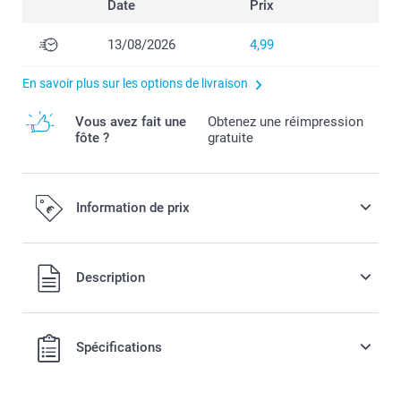
Date
Prix
13/08/2026
4,99
En savoir plus sur les options de livraison
Vous avez fait une
Obtenez une réimpression
fôte ?
gratuite
Information de prix
Tous les prix sont en EURO (€), TVA incluse et hors frais de
Description
port.
Spécifications