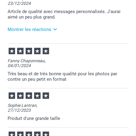
23/12/2024
Article de qualité avec messages personnalisés. J'aurai
aimé un peu plus grand.
Montrer les réactions
04/02/2025
11:57
Bonjour Sabrina,
Fanny Chaponneau,
04/01/2024
Je vous remercie pour votre commande et pour
votre avis, je ne manquerai pas à le transmettre au
Très beau et de très bonne qualité pour les photos par
service concerné.
contre un peu petit en format
Je reste à votre disposition et je vous souhaite une
bonne journée.
Cordialement,
Florence@smartphoto
Sophie Lantran,
27/12/2023
Produit d'une grande taille