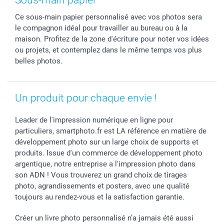
Stickers & Etiquettes
Fête des Pères
Plaintes
smartbonus
Ce sous-main papier personnalisé avec vos photos sera
Cadres photo & accessoires déco
Communion
Vie privée
smartfriends
le compagnon idéal pour travailler au bureau ou à la
Dénicheur d'idées cadeau
Baptême
Gestion des cookies
Livraison
maison. Profitez de la zone d'écriture pour noter vos idées
Toussaint
Tarifs
Modes de paiement
ou projets, et contemplez dans le même temps vos plus
Rentrée des classes
Partenariats & Influence
Grandes quantités
belles photos.
Saint-Valentin
Investisseurs
Statut de ma commande
Vacances
Un produit pour chaque envie !
Leader de l'impression numérique en ligne pour
particuliers, smartphoto.fr est LA référence en matière de
développement photo sur un large choix de supports et
produits. Issue d'un commerce de développement photo
argentique, notre entreprise a l'impression photo dans
son ADN ! Vous trouverez un grand choix de tirages
photo, agrandissements et posters, avec une qualité
toujours au rendez-vous et la satisfaction garantie.
Créer un livre photo personnalisé n’a jamais été aussi