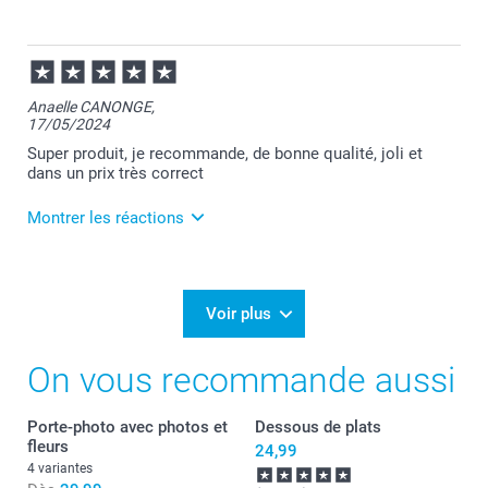
Bien à vous,
Julie@Smartphoto
22/05/2024
10:26
Bonjour Aurelijo :-)
Anaelle CANONGE,
17/05/2024
Nous faisons de notre mieux pour offrir à nos
Super produit, je recommande, de bonne qualité, joli et
clients des moments inoubliables.
dans un prix très correct
N’hésitez pas à retentez l’expérience :-)
Montrer les réactions
Bien à vous,
Julie@Smartphoto
22/05/2024
10:27
Merci Anaelle pour votre avis !
Voir plus
Nous sommes ravis de savoir que ça vous ait autant
On vous recommande aussi
plu.
En espérant vous revoir bientôt !
Porte-photo avec photos et
Dessous de plats
fleurs
Cordialement,
24,99
Julie@Smartphoto
4 variantes