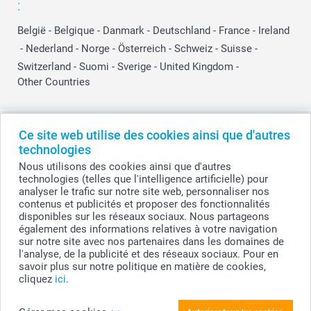
:
België
-
Belgique
-
Danmark
-
Deutschland
-
France
-
Ireland
-
Nederland
-
Norge
-
Österreich
-
Schweiz
-
Suisse
-
Switzerland
-
Suomi
-
Sverige
-
United Kingdom
-
Other Countries
Tous les prix sont en EURO (€), TVA incluse et hors frais de port.
Ce site web utilise des cookies ainsi que d'autres
technologies
Nous utilisons des cookies ainsi que d'autres
technologies (telles que l'intelligence artificielle) pour
© smartphoto group. Tous droits réservés
analyser le trafic sur notre site web, personnaliser nos
smartphoto group SA.
Siège social : Kwatrechtsteenweg 160, 9230 Wetteren, Belgique
contenus et publicités et proposer des fonctionnalités
Numéro de TVA BE 0405.706.755
disponibles sur les réseaux sociaux. Nous partageons
Numéro d'entreprise 0405.706.755.
également des informations relatives à votre navigation
Coordonnées bancaires: IBAN BE71 2850 2711 5569 - BIC: GEBABEBB
sur notre site avec nos partenaires dans les domaines de
l'analyse, de la publicité et des réseaux sociaux. Pour en
savoir plus sur notre politique en matière de cookies,
cliquez
ici
.
Personnalisez votre Vase et support en bois
avec photo