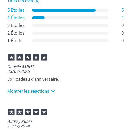
Tous les avis (6)
5 Étoiles
5
4 Étoiles
1
3 Étoiles
0
2 Étoiles
0
1 Étoile
0
Danièle AMIOT,
23/07/2025
Joli cadeau d'anniversaire.
Montrer les réactions
24/07/2025
11:27
Bonjour Danièle,
Audrey Rubin,
12/12/2024
C’est une joie de vous lire :-)