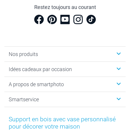
Restez toujours au courant
Nos produits
Cadeaux photo
Idées cadeaux par occasion
Calendrier photo & Agenda photo
Livre photo
Noël
A propos de smartphoto
Tirage photo & agrandissement
Anniversaire
Photo sur toile, Poster & Pêle-mêle
Mariage
A propos de smartphoto
Smartservice
Faire-part & Cartes
Naissance & baptême
Plan du site
MyNameBook
Fin d'études
Conditions générales
Contact
Coques smartphone
Fête des Mères
Droit de rétraction
Aide
Support en bois avec vase personnalisé
Stickers & Etiquettes
Fête des Pères
Plaintes
smartbonus
pour décorer votre maison