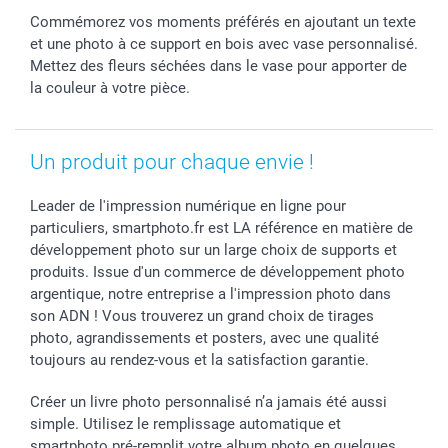
Cadres photo & accessoires déco
Communion
Vie privée
smartfriends
Commémorez vos moments préférés en ajoutant un texte
Dénicheur d'idées cadeau
Baptême
Gestion des cookies
Livraison
et une photo à ce support en bois avec vase personnalisé.
Toussaint
Tarifs
Modes de paiement
Mettez des fleurs séchées dans le vase pour apporter de
Rentrée des classes
Partenariats & Influence
Grandes quantités
la couleur à votre pièce.
Saint-Valentin
Investisseurs
Statut de ma commande
Vacances
Un produit pour chaque envie !
Leader de l'impression numérique en ligne pour
particuliers, smartphoto.fr est LA référence en matière de
développement photo sur un large choix de supports et
produits. Issue d'un commerce de développement photo
argentique, notre entreprise a l'impression photo dans
son ADN ! Vous trouverez un grand choix de tirages
photo, agrandissements et posters, avec une qualité
toujours au rendez-vous et la satisfaction garantie.
Créer un livre photo personnalisé n’a jamais été aussi
simple. Utilisez le remplissage automatique et
smartphoto pré-remplit votre album photo en quelques