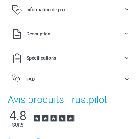
Fleurs séchées
Information de prix
13,00 / pièce
Tous les prix sont en EURO (€), TVA incluse et hors frais de
Description
port.
Spécifications
FAQ
Avis produits Trustpilot
4.8
SUR
5