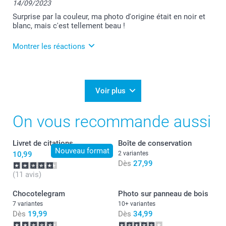
14/09/2023
Surprise par la couleur, ma photo d'origine était en noir et
blanc, mais c'est tellement beau !
Montrer les réactions
15/09/2023
10:37
Merci pour votre ressenti :-)
Voir plus
Je suis ravie de savoir que votre produit soit
On vous recommande aussi
conforme à vos attentes :-)
Je vous souhaite une bonne journée.
Livret de citations
Boîte de conservation
Julie@Smartphoto
Nouveau format
10,99
2 variantes
Dès
27,99
(11 avis)
Chocotelegram
Photo sur panneau de bois
7 variantes
10+ variantes
Dès
19,99
Dès
34,99