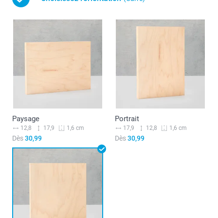
Paysage
Portrait
12,8
17,9
17,9
12,8
1,6 cm
1,6 cm
Dès
30,99
Dès
30,99