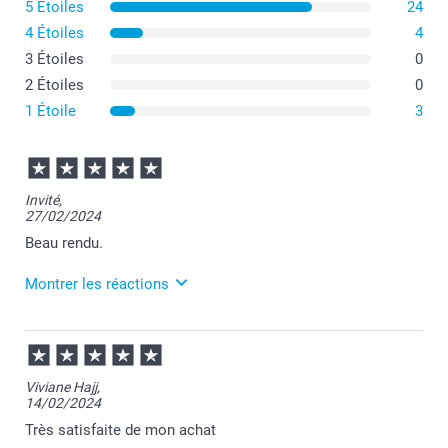
5 Étoiles
24
4 Étoiles
4
3 Étoiles
0
2 Étoiles
0
1 Étoile
3
Invité,
27/02/2024
Beau rendu.
Montrer les réactions
28/02/2024
09:16
Merci beaucoup de votre avis.
Viviane Hajj,
14/02/2024
Nous veillons à vous offrir une plateforme sérieuse
pour vous assurer des retours d'expériences
Très satisfaite de mon achat
authentiques.