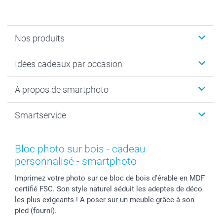
Nos produits
Cadeaux photo
Idées cadeaux par occasion
Calendrier photo & Agenda photo
Livre photo
Noël
A propos de smartphoto
Tirage photo & agrandissement
Anniversaire
Photo sur toile, Poster & Pêle-mêle
Mariage
A propos de smartphoto
Smartservice
Faire-part & Cartes
Naissance & baptême
Plan du site
MyNameBook
Fin d'études
Conditions générales
Contact
Coques smartphone
Fête des Mères
Droit de rétraction
Aide
Bloc photo sur bois - cadeau
Stickers & Etiquettes
Fête des Pères
Plaintes
smartbonus
personnalisé - smartphoto
Cadres photo & accessoires déco
Communion
Vie privée
smartfriends
Imprimez votre photo sur ce bloc de bois d'érable en MDF
Dénicheur d'idées cadeau
Baptême
Gestion des cookies
Livraison
certifié FSC. Son style naturel séduit les adeptes de déco
Toussaint
Tarifs
Modes de paiement
les plus exigeants ! A poser sur un meuble grâce à son
Rentrée des classes
Partenariats & Influence
Grandes quantités
pied (fourni).