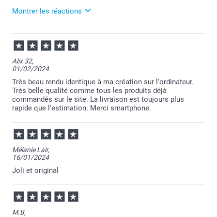
Montrer les réactions
Je suis ravie de savoir que votre produit vous
apporte satisfaction :-)
27/02/2024
12:58
Bien cordialement,
Merci pour ce chouette commentaire!
Julie@Smartphoto
Alix 32,
01/02/2024
Je suis ravie de savoir que votre produit vous
apporte satisfaction :-)
Très beau rendu identique à ma création sur l'ordinateur.
Très belle qualité comme tous les produits déjà
Revenez nous voir bientôt.
commandés sur le site. La livraison est toujours plus
rapide que l'estimation. Merci smartphone.
Au plaisir,
Julie@Smartphoto
Mélanie Lair,
16/01/2024
Joli et original
M.B,