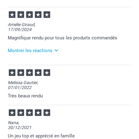
journée.
Cordialement,
06/02/2025
Florence@smartphoto
11:03
Merci Fabienne pour votre commande et je suis
Amélie Giraud,
ravie que votre cadeau ait plu.
17/09/2024
Au plaisir de vous retrouver pour de nouvelles
créations!
Magnifique rendu pour tous les produits commandés
Passez une belle journée.
Cordialement,
Montrer les réactions
Florence@smartphoto
17/09/2024
10:30
Bonjour Amélie,
Melissa Gautier,
07/01/2022
Merci pour votre retour et pour votre commande.
Je vous souhaite de passer de bons moments en
Très beaux rendu
famille avec votre jeu des familles!
Passez une agréable journée.
Cordialement,
Florence@smartphoto
Nana,
30/12/2021
Un jeu top et apprécié en famille