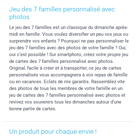
Coques smartphone
Fête des Mères
Droit de rétraction
Aide
Jeu des 7 familles personnalisé avec
Stickers & Etiquettes
Fête des Pères
Plaintes
smartbonus
photos
Cadres photo & accessoires déco
Communion
Vie privée
smartfriends
Le jeu des 7 familles est un classique du dimanche après-
Dénicheur d'idées cadeau
Baptême
Gestion des cookies
Livraison
midi en famille. Vous voulez diversifier un peu vos jeux ou
Toussaint
Tarifs
Modes de paiement
surprendre vos enfants ? Pourquoi ne pas personnaliser le
Rentrée des classes
Partenariats & Influence
Grandes quantités
jeu des 7 familles avec des photos de votre famille ? Oui,
Saint-Valentin
Investisseurs
Statut de ma commande
oui c’est possible ! Sur smartphoto, créez votre propre jeu
de cartes des 7 familles personnalisé avec photos.
Vacances
Original, facile à créer et à transporter, ce jeu de cartes
personnalisés vous accompagnera à vos repas de famille
ou en vacances. Eclats de rire garantis. Rassemblez vite
des photos de tous les membres de votre famille en un
jeu de cartes des 7 familles personnalisé avec photos et
revivez vos souvenirs tous les dimanches autour d’une
bonne partie de cartes.
Un produit pour chaque envie !