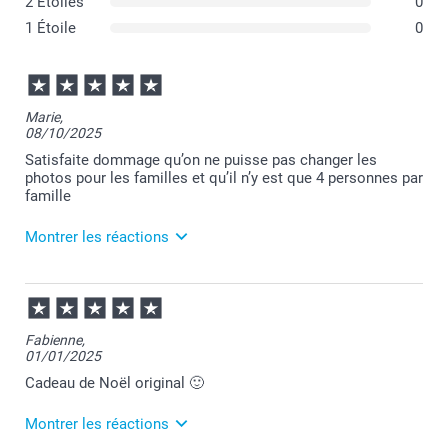
2 Étoiles
0
1 Étoile
0
Marie,
08/10/2025
Satisfaite dommage qu’on ne puisse pas changer les
photos pour les familles et qu’il n’y est que 4 personnes par
famille
Montrer les réactions
09/10/2025
08:45
Bonjour Marie,
Fabienne,
01/01/2025
Merci pour votre commande du jeu des familles, oui
le jeu est ainsi imprimé mais je ne manquerai pas à
Cadeau de Noël original 🙂
faire remonter votre suggestion auprès du service
concerné.
Montrer les réactions
Je reste à votre écoute et vous souhaite une belle