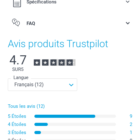
Spécifications
FAQ
Avis produits Trustpilot
4.7
SUR
5
Langue
Tous les avis (12)
5 Étoiles
9
4 Étoiles
2
3 Étoiles
1