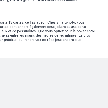
eting que les gens peuvent conserver et utiliser.
porte 13 cartes, de l'as au roi. Chez smartphoto, vous
cartes contiennent également deux jokers et une carte
jeux et de possibilités. Que vous optiez pour le poker entre
 avez entre les mains des heures de jeu infinies. Le plus
nir précieux qui rendra vos soirées jeux encore plus