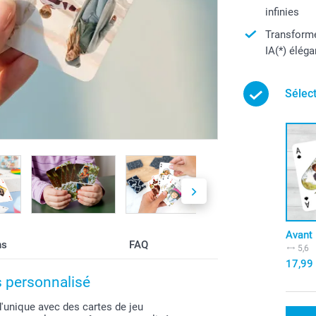
infinies
Transforme
IA(*) éléga
Sélec
Avant
ns
FAQ
5,6
17,99
 personnalisé
'unique avec des cartes de jeu