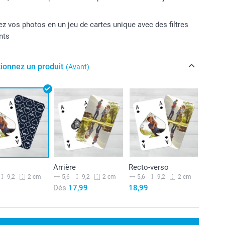
z vos photos en un jeu de cartes unique avec des filtres
nts
tionnez un produit
(Avant)
Arrière
Recto-verso
9,2
5,6
9,2
5,6
9,2
2 cm
2 cm
2 cm
Dès
17,99
18,99