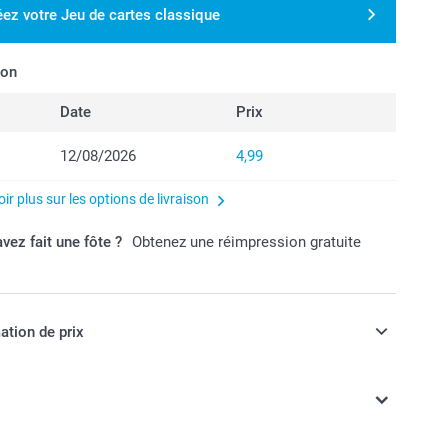
éez votre Jeu de cartes classique
son
Date
Prix
12/08/2026
4,99
ir plus sur les options de livraison
vez fait une fôte ?
Obtenez une réimpression gratuite
ation de prix
ont en EURO (€), TVA incluse et hors frais de port.