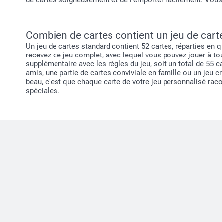
de cartes soigneusement et de l'emporter facilement. Vous t
Combien de cartes contient un jeu de cart
Un jeu de cartes standard contient 52 cartes, réparties en 
recevez ce jeu complet, avec lequel vous pouvez jouer à to
supplémentaire avec les règles du jeu, soit un total de 55 c
amis, une partie de cartes conviviale en famille ou un jeu c
beau, c'est que chaque carte de votre jeu personnalisé raco
spéciales.