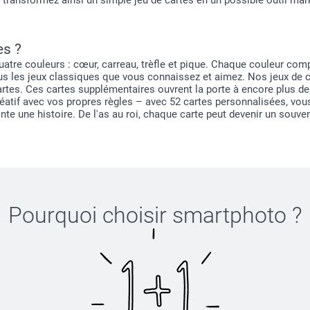
ransformez ainsi un simple jeu de cartes en un possible outil mark
es ?
quatre couleurs : cœur, carreau, trèfle et pique. Chaque couleur com
us les jeux classiques que vous connaissez et aimez. Nos jeux de 
artes. Ces cartes supplémentaires ouvrent la porte à encore plus de 
réatif avec vos propres règles – avec 52 cartes personnalisées, vous
nte une histoire. De l'as au roi, chaque carte peut devenir un souve
Pourquoi choisir
smartphoto
?