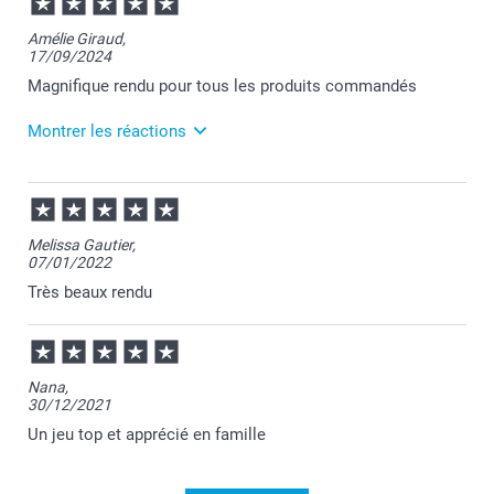
11:03
Merci Fabienne pour votre commande et je suis
Amélie Giraud,
ravie que votre cadeau ait plu.
17/09/2024
Au plaisir de vous retrouver pour de nouvelles
créations!
Magnifique rendu pour tous les produits commandés
Passez une belle journée.
Cordialement,
Montrer les réactions
Florence@smartphoto
17/09/2024
10:30
Bonjour Amélie,
Melissa Gautier,
07/01/2022
Merci pour votre retour et pour votre commande.
Je vous souhaite de passer de bons moments en
Très beaux rendu
famille avec votre jeu des familles!
Passez une agréable journée.
Cordialement,
Florence@smartphoto
Nana,
30/12/2021
Un jeu top et apprécié en famille