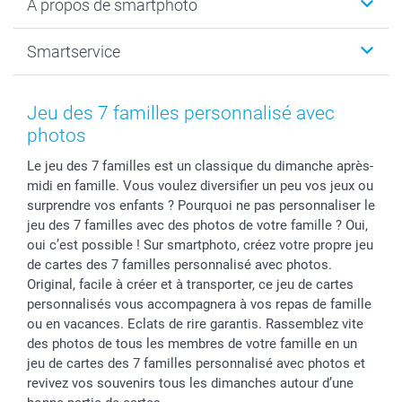
A propos de smartphoto
Tirage photo & agrandissement
Anniversaire
Photo sur toile, Poster & Pêle-mêle
Mariage
A propos de smartphoto
Smartservice
Faire-part & Cartes
Naissance & baptême
Plan du site
MyNameBook
Fin d'études
Conditions générales
Contact
Coques smartphone
Fête des Mères
Droit de rétraction
Aide
Jeu des 7 familles personnalisé avec
Stickers & Etiquettes
Fête des Pères
Plaintes
smartbonus
photos
Cadres photo & accessoires déco
Communion
Vie privée
smartfriends
Le jeu des 7 familles est un classique du dimanche après-
Dénicheur d'idées cadeau
Baptême
Gestion des cookies
Livraison
midi en famille. Vous voulez diversifier un peu vos jeux ou
Toussaint
Tarifs
Modes de paiement
surprendre vos enfants ? Pourquoi ne pas personnaliser le
Rentrée des classes
Partenariats & Influence
Grandes quantités
jeu des 7 familles avec des photos de votre famille ? Oui,
Saint-Valentin
Investisseurs
Statut de ma commande
oui c’est possible ! Sur smartphoto, créez votre propre jeu
de cartes des 7 familles personnalisé avec photos.
Vacances
Original, facile à créer et à transporter, ce jeu de cartes
personnalisés vous accompagnera à vos repas de famille
ou en vacances. Eclats de rire garantis. Rassemblez vite
des photos de tous les membres de votre famille en un
jeu de cartes des 7 familles personnalisé avec photos et
revivez vos souvenirs tous les dimanches autour d’une