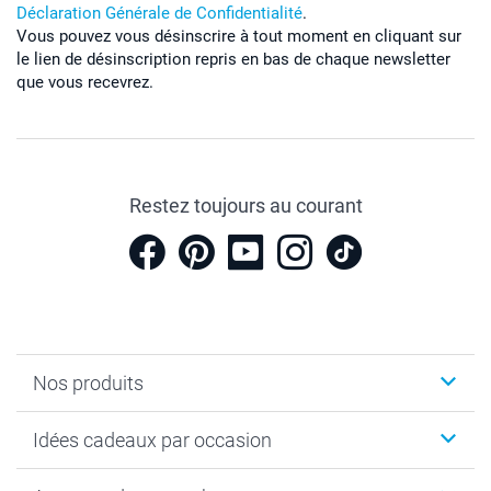
Déclaration Générale de Confidentialité
.
Vous pouvez vous désinscrire à tout moment en cliquant sur
le lien de désinscription repris en bas de chaque newsletter
que vous recevrez.
Restez toujours au courant
Nos produits
Cadeaux photo
Idées cadeaux par occasion
Calendrier photo & Agenda photo
Livre photo
Noël