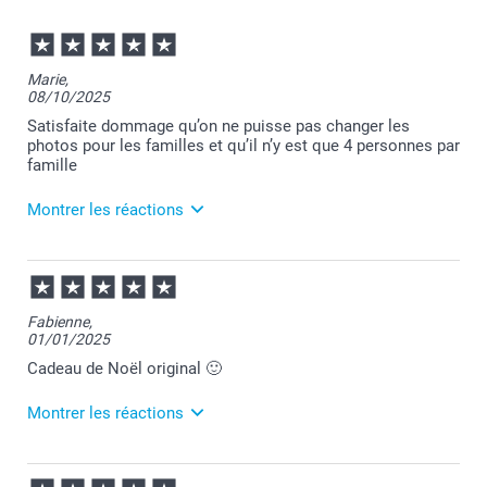
Marie,
08/10/2025
Satisfaite dommage qu’on ne puisse pas changer les
photos pour les familles et qu’il n’y est que 4 personnes par
famille
Montrer les réactions
09/10/2025
08:45
Bonjour Marie,
Fabienne,
01/01/2025
Merci pour votre commande du jeu des familles, oui
le jeu est ainsi imprimé mais je ne manquerai pas à
Cadeau de Noël original 🙂
faire remonter votre suggestion auprès du service
concerné.
Montrer les réactions
Je reste à votre écoute et vous souhaite une belle
journée.
Cordialement,
06/02/2025
Florence@smartphoto