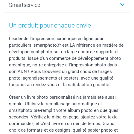
Smartservice
Faire-part & Cartes
Naissance & baptême
Plan du site
MyNameBook
Fin d'études
Conditions générales
Contact
Coques smartphone
Fête des Mères
Droit de rétraction
Aide
Un produit pour chaque envie !
Stickers & Etiquettes
Fête des Pères
Plaintes
smartbonus
Cadres photo & accessoires déco
Communion
Vie privée
smartfriends
Leader de l'impression numérique en ligne pour
particuliers, smartphoto.fr est LA référence en matière de
Dénicheur d'idées cadeau
Baptême
Gestion des cookies
Livraison
développement photo sur un large choix de supports et
Toussaint
Tarifs
Modes de paiement
produits. Issue d'un commerce de développement photo
Rentrée des classes
Partenariats & Influence
Grandes quantités
argentique, notre entreprise a l'impression photo dans
Saint-Valentin
Investisseurs
Statut de ma commande
son ADN ! Vous trouverez un grand choix de tirages
Vacances
photo, agrandissements et posters, avec une qualité
toujours au rendez-vous et la satisfaction garantie.
Créer un livre photo personnalisé n’a jamais été aussi
simple. Utilisez le remplissage automatique et
smartphoto pré-remplit votre album photo en quelques
secondes. Vérifiez la mise en page, ajoutez votre texte,
commandez, et c'est livré en un rien de temps. Grand
choix de formats et de designs, qualité papier photo et