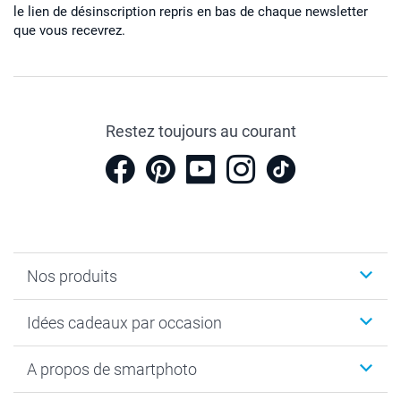
le lien de désinscription repris en bas de chaque newsletter
20 cm
que vous recevrez.
Restez toujours au courant
Nos produits
Cadeaux photo
Idées cadeaux par occasion
Calendrier photo & Agenda photo
Livre photo
Noël
A propos de smartphoto
Tirage photo & agrandissement
Anniversaire
Photo sur toile, Poster & Pêle-mêle
Mariage
A propos de smartphoto