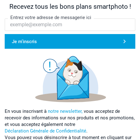
19 cm
Recevez tous les bons plans smartphoto !
L
Entrez votre adresse de messagerie ici
73 cm
55 cm
Je m'inscris
19 cm
XL
76 cm
58,5 cm
19,5 cm
En vous inscrivant à
notre newsletter,
vous acceptez de
XXL
recevoir des informations sur nos produits et nos promotions,
et vous acceptez également notre
77,2 cm
Déclaration Générale de Confidentialité
.
Vous pouvez vous désinscrire à tout moment en cliquant sur
61,5 cm