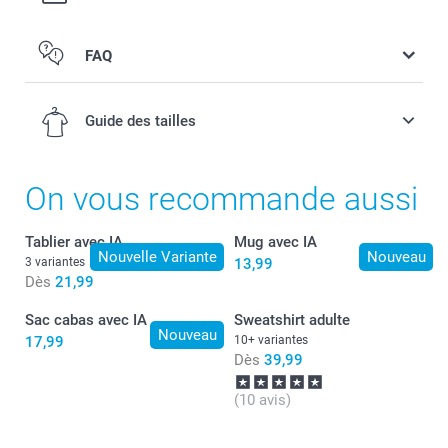
FAQ
Avant ou arrière personnalisé
Guide des tailles
On vous recommande aussi
3-4 ans
Tablier avec IA
Mug avec IA
Nouvelle Variante
Nouveau
3 variantes
13,99
42,5 cm
Dès
21,99
33,5 cm
Sac cabas avec IA
Sweatshirt adulte
Nouveau
17,99
10+ variantes
11,5 cm
Dès
39,99
5-6 ans
(10 avis)
45,5 cm