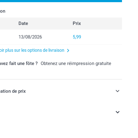
son
Date
Prix
13/08/2026
5,99
ir plus sur les options de livraison
vez fait une fôte ?
Obtenez une réimpression gratuite
ation de prix
ont en EURO (€), TVA incluse et hors frais de port.