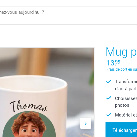
Mug p
13,
99
Frais de port en s
Transforme
d'art à par
Choisissez
photos
Matériel et
Télécharger