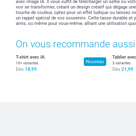
avec image IA. Il vous suffit de télécharger un selfie ou vot
voir se transformer, créant un design créatif qui dégage un
touche de couleur, optez pour un effet ludique ou laissez v
un rappel spécial de vos souvenirs. Cette tasse durable et pr
amis, ou même pour vous-même, alliant une utilisation quot
On vous recommande aussi
T-shirt avec IA
Tablier avec
Nouveau
10+ variantes
3 variantes
Dès
18,99
Dès
21,99