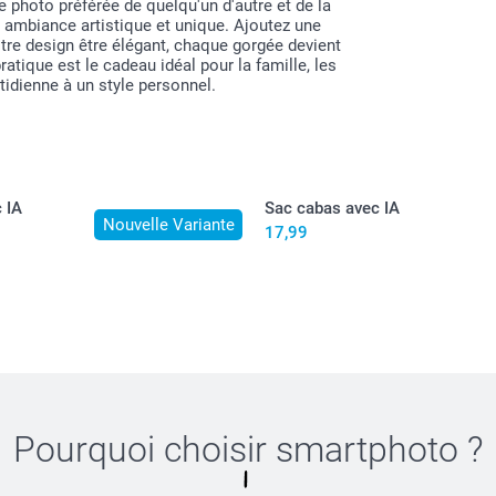
re photo préférée de quelqu'un d'autre et de la
e ambiance artistique et unique. Ajoutez une
otre design être élégant, chaque gorgée devient
atique est le cadeau idéal pour la famille, les
idienne à un style personnel.
 IA
Sac cabas avec IA
Nouvelle Variante
17,99
Pourquoi choisir
smartphoto
?