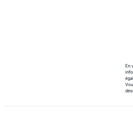
En 
inf
éga
Vou
dés