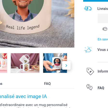
Livrai
En savo
Vous a
Inform
ns
FAQ
Tous les prix s
FAQ
nnalisé avec image IA
d'extraordinaire avec un mug personnalisé