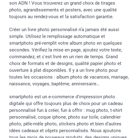
Saint-Valentin
Investisseurs
Statut de ma commande
son ADN ! Vous trouverez un grand choix de tirages
Vacances
photo, agrandissements et posters, avec une qualité
toujours au rendez-vous et la satisfaction garantie.
Créer un livre photo personnalisé n’a jamais été aussi
simple. Utilisez le remplissage automatique et
smartphoto pré-remplit votre album photo en quelques
secondes. Vérifiez la mise en page, ajoutez votre texte,
commandez, et c'est livré en un rien de temps. Grand
choix de formats et de designs, qualité papier photo et
ouverture à plat disponibles. Il y a un livre photo pour
toutes les occasions : album photo de vacances, mariage,
naissance, voyages, baptême, anniversaire…
smartphoto est un e-commerce d'impression photo
digitale qui offre toujours plus de choix pour un cadeau
personnalisé fun à créer, fun à offrir : mug photo, t-shirt
personnalisé, coque iphone, photo sur toile, calendrier
photo, pêle-mêle photo, stickers photo et bien d’autres
idées cadeaux et objets personnalisés. Nous ajoutons
tous les mois de nouveaux produits, des designs uniques