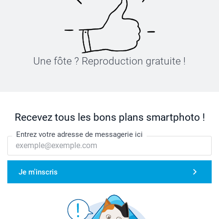
19 cm
L
73 cm
Une fôte ? Reproduction gratuite !
55 cm
19 cm
XL
Recevez tous les bons plans smartphoto !
76 cm
Entrez votre adresse de messagerie ici
58,5 cm
19,5 cm
Je m'inscris
XXL
77,2 cm
61,5 cm