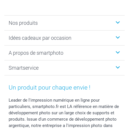
Nos produits
Cadeaux photo
Idées cadeaux par occasion
Calendrier photo & Agenda photo
Livre photo
Noël
A propos de smartphoto
Tirage photo & agrandissement
Anniversaire
Photo sur toile, Poster & Pêle-mêle
Mariage
A propos de smartphoto
Smartservice
Faire-part & Cartes
Naissance & baptême
Plan du site
MyNameBook
Fin d'études
Conditions générales
Contact
Coques smartphone
Fête des Mères
Droit de rétraction
Aide
Un produit pour chaque envie !
Stickers & Etiquettes
Fête des Pères
Plaintes
smartbonus
Cadres photo & accessoires déco
Communion
Vie privée
smartfriends
Leader de l'impression numérique en ligne pour
particuliers, smartphoto.fr est LA référence en matière de
Dénicheur d'idées cadeau
Baptême
Gestion des cookies
Livraison
développement photo sur un large choix de supports et
Toussaint
Tarifs
Modes de paiement
produits. Issue d'un commerce de développement photo
Rentrée des classes
Partenariats & Influence
Grandes quantités
argentique, notre entreprise a l'impression photo dans