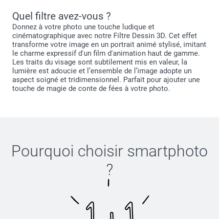
36,5 cm
Quel filtre avez-vous ?
Donnez à votre photo une touche ludique et
12,5 cm
cinématographique avec notre Filtre Dessin 3D. Cet effet
transforme votre image en un portrait animé stylisé, imitant
7-8 ans
le charme expressif d'un film d'animation haut de gamme.
Les traits du visage sont subtilement mis en valeur, la
52 cm
lumière est adoucie et l’ensemble de l’image adopte un
Choisissez le teeshirt personnalisable qui correspond à
aspect soigné et tridimensionnel. Parfait pour ajouter une
votre besoin : T-shirt pour femme, T-shirt pour homme
touche de magie de conte de fées à votre photo.
38 cm
ou T-shirt pour enfant. Choisissez la taille adéquate, la
couleur et la face que vous désirez personnaliser (avant
12,5 cm
ou arrière).
Sélectionnez un design qui vous plaît parmi les options
9-11 ans
disponibles.
Pourquoi choisir
smartphoto
56,5 cm
Ne vous inquiétez pas trop, vous pourrez encore
changer la plupart de ces paramètres dans le créateur.
?
41,5 cm
Personnalisez votre T-shirt : ajoutez vos photos et votre
14 cm
texte. Pour les photos à imprimer sur votre T-shirt,
soyez attentif au triangle d'avertissement qui apparaît
12-14 ans
si la qualité de la photo n'est pas suffisante. Vous
pouvez zoomer et recentrer la photo jusqu'à atteindre le