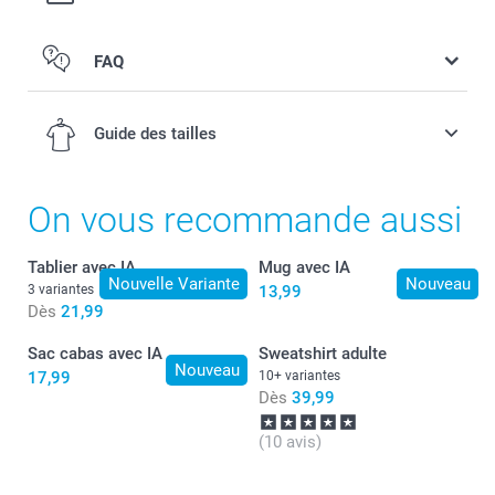
FAQ
Avant ou arrière personnalisé
Guide des tailles
On vous recommande aussi
3-4 ans
Tablier avec IA
Mug avec IA
Nouvelle Variante
Nouveau
3 variantes
13,99
42,5 cm
Dès
21,99
33,5 cm
Sac cabas avec IA
Sweatshirt adulte
Nouveau
17,99
10+ variantes
11,5 cm
Dès
39,99
5-6 ans
(10 avis)
45,5 cm