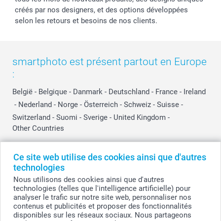
créés par nos designers, et des options développées
selon les retours et besoins de nos clients.
smartphoto est présent partout en Europe
:
België
-
Belgique
-
Danmark
-
Deutschland
-
France
-
Ireland
-
Nederland
-
Norge
-
Österreich
-
Schweiz
-
Suisse
-
Switzerland
-
Suomi
-
Sverige
-
United Kingdom
-
Other Countries
Ce site web utilise des cookies ainsi que d'autres
Tous les prix sont en EURO (€), TVA incluse et hors frais de port.
technologies
Nous utilisons des cookies ainsi que d'autres
technologies (telles que l'intelligence artificielle) pour
analyser le trafic sur notre site web, personnaliser nos
© smartphoto group. Tous droits réservés
contenus et publicités et proposer des fonctionnalités
smartphoto group SA.
Siège social : Kwatrechtsteenweg 160, 9230 Wetteren, Belgique
disponibles sur les réseaux sociaux. Nous partageons
Numéro de TVA BE 0405.706.755