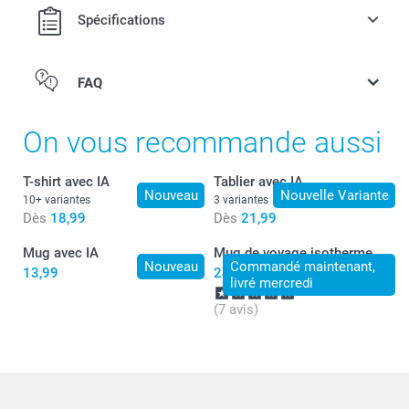
Spécifications
FAQ
On vous recommande aussi
T-shirt avec IA
Tablier avec IA
Nouveau
Nouvelle Variante
10+ variantes
3 variantes
Dès
18,99
Dès
21,99
Mug avec IA
Mug de voyage isotherme
Nouveau
Commandé maintenant,
13,99
24,99
livré mercredi
(7 avis)