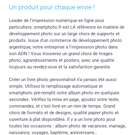
Coques smartphone
Fête des Mères
Droit de rétraction
Aide
Un produit pour chaque envie !
Stickers & Etiquettes
Fête des Pères
Plaintes
smartbonus
Cadres photo & accessoires déco
Communion
Vie privée
smartfriends
Leader de l'impression numérique en ligne pour
particuliers, smartphoto.fr est LA référence en matière de
Dénicheur d'idées cadeau
Baptême
Gestion des cookies
Livraison
développement photo sur un large choix de supports et
Toussaint
Tarifs
Modes de paiement
produits. Issue d'un commerce de développement photo
Rentrée des classes
Partenariats & Influence
Grandes quantités
argentique, notre entreprise a l'impression photo dans
Saint-Valentin
Investisseurs
Statut de ma commande
son ADN ! Vous trouverez un grand choix de tirages
Vacances
photo, agrandissements et posters, avec une qualité
toujours au rendez-vous et la satisfaction garantie.
Créer un livre photo personnalisé n’a jamais été aussi
simple. Utilisez le remplissage automatique et
smartphoto pré-remplit votre album photo en quelques
secondes. Vérifiez la mise en page, ajoutez votre texte,
commandez, et c'est livré en un rien de temps. Grand
choix de formats et de designs, qualité papier photo et
ouverture à plat disponibles. Il y a un livre photo pour
toutes les occasions : album photo de vacances, mariage,
naissance, voyages, baptême, anniversaire…