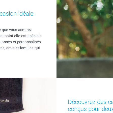
casion idéale
e que vous admirez.
l point elle est spéciale.
tionnés et personnalisés
es, amis et familles qui
Découvrez des ca
conçus pour deu