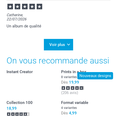
Connectez-vous à votre compte smartphoto
Dans le créateur, sauvegardez votre première création
avec un nom personnalisé
Catherine,
Cliquez sur “recommencer” dans le créateur, le produit
22/07/2026
est réinitialisé
Cliquez sur “sauvegarder” et entrez le nom personnalisé
Un album de qualité
pour votre deuxième création.
Vous retrouverez toutes vos créations sous “mon
compte > mes créations“
Voir plus
On vous recommande aussi
Instant Creator
Prints in a box
Nouveaux designs
8 variantes
Dès
19,99
(206 avis)
Collection 100
Format variable
18,99
4 variantes
Dès
4,99