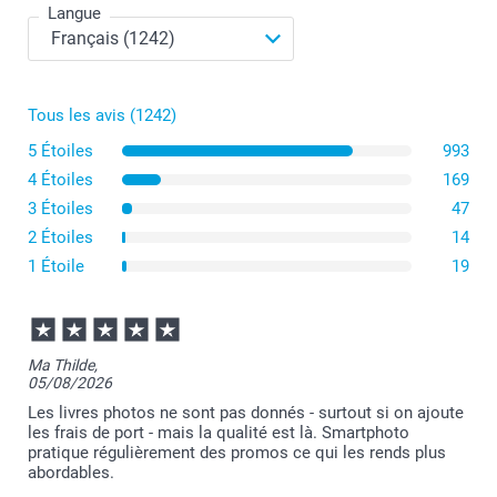
Langue
Disponibilité et prix des options
Tous les avis (1242)
5 Étoiles
993
format L ou XL
4 Étoiles
169
3 Étoiles
47
2 Étoiles
14
1 Étoile
19
Ma Thilde,
05/08/2026
ici
Les livres photos ne sont pas donnés - surtout si on ajoute
Dans l’outil de création, sélectionnez le remplissage
les frais de port - mais la qualité est là. Smartphoto
automatique après avoir ajouté vos photos. Celles-ci
pratique régulièrement des promos ce qui les rends plus
sont placées dans le design que vous avez sélectionné,
abordables.
par ordre chronologique et en tenant compte de leur