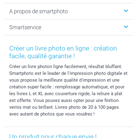
Livre photo
Noël
A propos de smartphoto
Tirage photo & agrandissement
Anniversaire
Photo sur toile, Poster & Pêle-mêle
Mariage
A propos de smartphoto
Smartservice
Faire-part & Cartes
Naissance & baptême
Plan du site
MyNameBook
Fin d'études
Conditions générales
Contact
Coques smartphone
Fête des Mères
Droit de rétraction
Aide
Créer un livre photo en ligne : création
Stickers & Etiquettes
Fête des Pères
Plaintes
smartbonus
facile, qualité garantie !
Cadres photo & accessoires déco
Communion
Vie privée
smartfriends
Créer un livre photon ligne facilement, résultat bluffant.
Dénicheur d'idées cadeau
Baptême
Gestion des cookies
Livraison
Smartphoto est le leader de l'impression photo digitale et
Toussaint
Tarifs
Modes de paiement
vous propose la meilleure qualité d'impression et une
Rentrée des classes
Partenariats & Influence
Grandes quantités
création super facile : remplissage automatique, et pour
Saint-Valentin
Investisseurs
Statut de ma commande
les livres L et XL avec couverture rigide, la reliure à plat
est offerte. Vous pouvez aussi opter pour une finition
Vacances
vernis mat ou brillant. Livres photo de 20 à 100 pages
avec autant de photos que vous voudrez !
Un produit pour chaque envie !