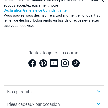
recevoir des informations sur nos produits et nos promotions,
et vous acceptez également notre
Déclaration Générale de Confidentialité
.
Vous pouvez vous désinscrire à tout moment en cliquant sur
le lien de désinscription repris en bas de chaque newsletter
que vous recevrez.
Restez toujours au courant
Nos produits
Cadeaux photo
Idées cadeaux par occasion
Calendrier photo & Agenda photo