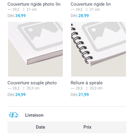
Couverture rigide photo lin
Couverture rigide lin
29,2
21 cm
29,2
21 cm
Dès
34,99
Dès
28,99
Couverture souple photo
Reliure à spirale
28,3
20,3 cm
28,3
20,3 cm
Dès
24,99
Dès
21,99
Livraison
Date
Prix