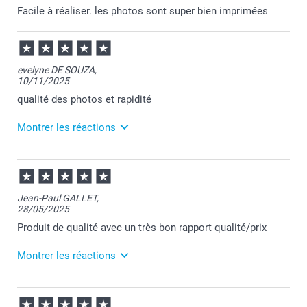
Facile à réaliser. les photos sont super bien imprimées
evelyne DE SOUZA,
10/11/2025
qualité des photos et rapidité
Montrer les réactions
13/11/2025
07:24
Merci Evelyne pour votre commande et pour votre
Jean-Paul GALLET,
chouette commentaire.
28/05/2025
Je suis heureuse d'apprendre votre satisfaction.
Passez une agréable journée.
Produit de qualité avec un très bon rapport qualité/prix
Cordialement,
Florence@smartphoto
Montrer les réactions
28/05/2025
11:58