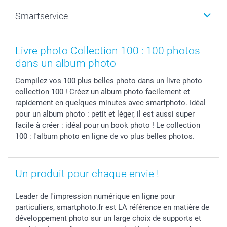
Photo sur toile, Poster & Pêle-mêle
Mariage
A propos de smartphoto
Smartservice
Faire-part & Cartes
Naissance & baptême
Plan du site
MyNameBook
Fin d'études
Conditions générales
Contact
Coques smartphone
Fête des Mères
Droit de rétraction
Aide
Livre photo Collection 100 : 100 photos
Stickers & Etiquettes
Fête des Pères
Plaintes
smartbonus
dans un album photo
Cadres photo & accessoires déco
Communion
Vie privée
smartfriends
Compilez vos 100 plus belles photo dans un livre photo
Dénicheur d'idées cadeau
Baptême
Gestion des cookies
Livraison
collection 100 ! Créez un album photo facilement et
Toussaint
Tarifs
Modes de paiement
rapidement en quelques minutes avec smartphoto. Idéal
Rentrée des classes
Partenariats & Influence
Grandes quantités
pour un album photo : petit et léger, il est aussi super
Saint-Valentin
Investisseurs
Statut de ma commande
facile à créer : idéal pour un book photo ! Le collection
100 : l'album photo en ligne de vo plus belles photos.
Vacances
Un produit pour chaque envie !
Leader de l'impression numérique en ligne pour
particuliers, smartphoto.fr est LA référence en matière de
développement photo sur un large choix de supports et