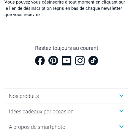
Vous pouvez vous désinscrire à tout moment en cliquant sur
le lien de désinscription repris en bas de chaque newsletter
que vous recevrez.
Restez toujours au courant
Nos produits
Cadeaux photo
Idées cadeaux par occasion
Calendrier photo & Agenda photo
Livre photo
Noël
A propos de smartphoto
Tirage photo & agrandissement
Anniversaire