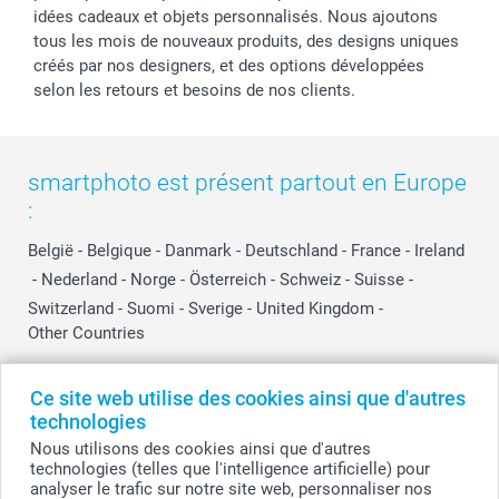
idées cadeaux et objets personnalisés. Nous ajoutons
tous les mois de nouveaux produits, des designs uniques
créés par nos designers, et des options développées
selon les retours et besoins de nos clients.
smartphoto est présent partout en Europe
:
België
-
Belgique
-
Danmark
-
Deutschland
-
France
-
Ireland
-
Nederland
-
Norge
-
Österreich
-
Schweiz
-
Suisse
-
Switzerland
-
Suomi
-
Sverige
-
United Kingdom
-
Other Countries
Ce site web utilise des cookies ainsi que d'autres
Tous les prix sont en EURO (€), TVA incluse et hors frais de port.
technologies
Nous utilisons des cookies ainsi que d'autres
technologies (telles que l'intelligence artificielle) pour
analyser le trafic sur notre site web, personnaliser nos
© smartphoto group. Tous droits réservés