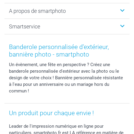
Livre photo
Noël
A propos de smartphoto
Tirage photo & agrandissement
Anniversaire
Photo sur toile, Poster & Pêle-mêle
Mariage
A propos de smartphoto
Smartservice
Faire-part & Cartes
Naissance & baptême
Plan du site
MyNameBook
Fin d'études
Conditions générales
Contact
Coques smartphone
Fête des Mères
Droit de rétraction
Aide
Banderole personnalisée d'extérieur,
Stickers & Etiquettes
Fête des Pères
Plaintes
smartbonus
bannière photo - smartphoto
Cadres photo & accessoires déco
Communion
Vie privée
smartfriends
Un évènement, une fête en perspective ? Créez une
Dénicheur d'idées cadeau
Baptême
Gestion des cookies
Livraison
banderole personnalisée d'extérieur avec la photo ou le
Toussaint
Tarifs
Modes de paiement
design de votre choix ! Bannière personnalisée résistante
Rentrée des classes
Partenariats & Influence
Grandes quantités
à l'eau pour un anniversaire ou un mariage hors du
Saint-Valentin
Investisseurs
Statut de ma commande
commun !
Vacances
Un produit pour chaque envie !
Leader de l'impression numérique en ligne pour
particuliers, smartphoto.fr est LA référence en matière de