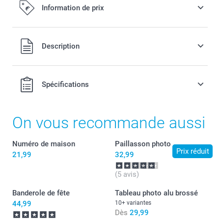
Information de prix
Tous les prix sont en EURO (€), TVA incluse et hors frais de
Description
port.
Spécifications
On vous recommande aussi
Numéro de maison
Paillasson photo
Prix réduit
21,99
32,99
(5 avis)
Banderole de fête
Tableau photo alu brossé
44,99
10+ variantes
Dès
29,99