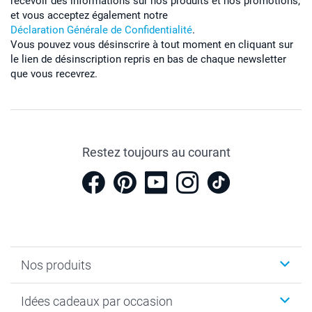
recevoir des informations sur nos produits et nos promotions,
et vous acceptez également notre
Déclaration Générale de Confidentialité
.
Vous pouvez vous désinscrire à tout moment en cliquant sur
le lien de désinscription repris en bas de chaque newsletter
que vous recevrez.
Restez toujours au courant
Nos produits
Cadeaux photo
Idées cadeaux par occasion
Calendrier photo & Agenda photo