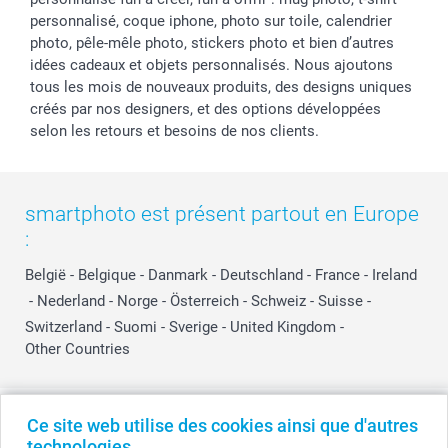
personnalisé, coque iphone, photo sur toile, calendrier
photo, pêle-mêle photo, stickers photo et bien d’autres
idées cadeaux et objets personnalisés. Nous ajoutons
tous les mois de nouveaux produits, des designs uniques
créés par nos designers, et des options développées
selon les retours et besoins de nos clients.
smartphoto est présent partout en Europe
:
België
-
Belgique
-
Danmark
-
Deutschland
-
France
-
Ireland
-
Nederland
-
Norge
-
Österreich
-
Schweiz
-
Suisse
-
Switzerland
-
Suomi
-
Sverige
-
United Kingdom
-
Other Countries
Tous les prix sont en EURO (€), TVA incluse et hors frais de port.
Ce site web utilise des cookies ainsi que d'autres
technologies