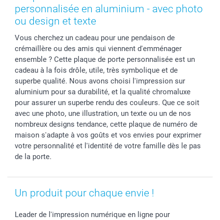
Stickers & Etiquettes
Fête des Pères
Plaintes
smartbonus
personnalisée en aluminium - avec photo
Cadres photo & accessoires déco
Communion
Vie privée
smartfriends
ou design et texte
Dénicheur d'idées cadeau
Baptême
Gestion des cookies
Livraison
Vous cherchez un cadeau pour une pendaison de
Toussaint
Tarifs
Modes de paiement
crémaillère ou des amis qui viennent d'emménager
Rentrée des classes
Partenariats & Influence
Grandes quantités
ensemble ? Cette plaque de porte personnalisée est un
Saint-Valentin
Investisseurs
Statut de ma commande
cadeau à la fois drôle, utile, très symbolique et de
superbe qualité. Nous avons choisi l'impression sur
Vacances
aluminium pour sa durabilité, et la qualité chromaluxe
pour assurer un superbe rendu des couleurs. Que ce soit
avec une photo, une illustration, un texte ou un de nos
nombreux designs tendance, cette plaque de numéro de
maison s'adapte à vos goûts et vos envies pour exprimer
votre personnalité et l'identité de votre famille dès le pas
de la porte.
Un produit pour chaque envie !
Leader de l'impression numérique en ligne pour