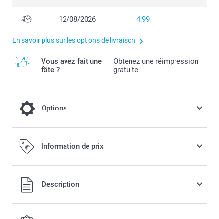
12/08/2026
4,99
En savoir plus sur les options de livraison
Vous avez fait une
Obtenez une réimpression
fôte ?
gratuite
Options
Système de montage
Information de prix
10,00 / pièce
Tous les prix sont en EURO (€), TVA incluse et hors frais de
Description
port.