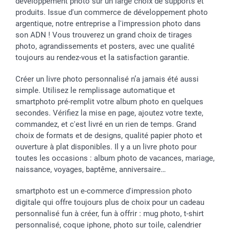
développement photo sur un large choix de supports et
Toussaint
Tarifs
Modes de paiement
produits. Issue d'un commerce de développement photo
Rentrée des classes
Partenariats & Influence
Grandes quantités
argentique, notre entreprise a l'impression photo dans
Saint-Valentin
Investisseurs
Statut de ma commande
son ADN ! Vous trouverez un grand choix de tirages
Vacances
photo, agrandissements et posters, avec une qualité
toujours au rendez-vous et la satisfaction garantie.
Créer un livre photo personnalisé n’a jamais été aussi
simple. Utilisez le remplissage automatique et
smartphoto pré-remplit votre album photo en quelques
secondes. Vérifiez la mise en page, ajoutez votre texte,
commandez, et c'est livré en un rien de temps. Grand
choix de formats et de designs, qualité papier photo et
ouverture à plat disponibles. Il y a un livre photo pour
toutes les occasions : album photo de vacances, mariage,
naissance, voyages, baptême, anniversaire…
smartphoto est un e-commerce d'impression photo
digitale qui offre toujours plus de choix pour un cadeau
personnalisé fun à créer, fun à offrir : mug photo, t-shirt
personnalisé, coque iphone, photo sur toile, calendrier