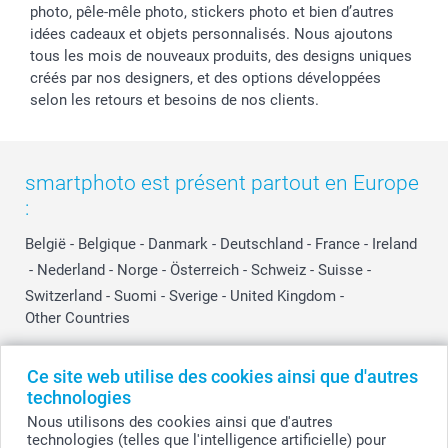
photo, pêle-mêle photo, stickers photo et bien d’autres
idées cadeaux et objets personnalisés. Nous ajoutons
tous les mois de nouveaux produits, des designs uniques
créés par nos designers, et des options développées
selon les retours et besoins de nos clients.
smartphoto est présent partout en Europe
:
België
-
Belgique
-
Danmark
-
Deutschland
-
France
-
Ireland
-
Nederland
-
Norge
-
Österreich
-
Schweiz
-
Suisse
-
Switzerland
-
Suomi
-
Sverige
-
United Kingdom
-
Other Countries
Ce site web utilise des cookies ainsi que d'autres
Tous les prix sont en EURO (€), TVA incluse et hors frais de port.
technologies
Nous utilisons des cookies ainsi que d'autres
technologies (telles que l'intelligence artificielle) pour