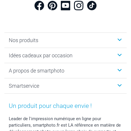
Nos produits
Cadeaux photo
Idées cadeaux par occasion
Calendrier photo & Agenda photo
Livre photo
Noël
A propos de smartphoto
Tirage photo & agrandissement
Anniversaire
Photo sur toile, Poster & Pêle-mêle
Mariage
A propos de smartphoto
Smartservice
Faire-part & Cartes
Naissance & baptême
Plan du site
MyNameBook
Fin d'études
Conditions générales
Contact
Coques smartphone
Fête des Mères
Droit de rétraction
Aide
Un produit pour chaque envie !
Stickers & Etiquettes
Fête des Pères
Plaintes
smartbonus
Cadres photo & accessoires déco
Communion
Vie privée
smartfriends
Leader de l'impression numérique en ligne pour
particuliers, smartphoto.fr est LA référence en matière de
Dénicheur d'idées cadeau
Baptême
Gestion des cookies
Livraison