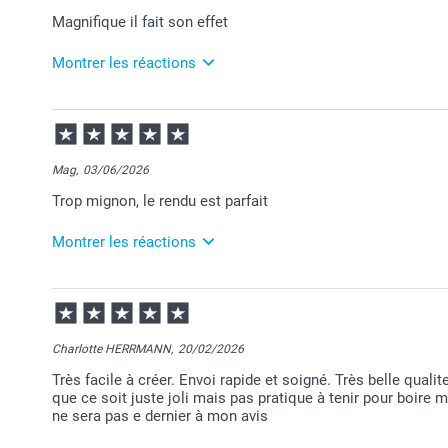
Magnifique il fait son effet
Montrer les réactions
07/07/2026
12:05
Bonjour Roselyne,
Mag,
03/06/2026
Merci pour votre commande et je suis ravie que vou
Trop mignon, le rendu est parfait
Au plaisir de vous retrouver sur Smartphoto pour de 
Passez une belle journée.
Cordialement,
Montrer les réactions
Florence@smartphoto
05/06/2026
07:43
Merci pour votre commande et pour votre retour posi
Ravie que votre mug vous plaise.
Charlotte HERRMANN,
20/02/2026
Je vous souhaite une agréable journée.
Très facile à créer. Envoi rapide et soigné. Très belle qualite
Cordialement,
que ce soit juste joli mais pas pratique à tenir pour boire 
Florence@smartphoto
ne sera pas e dernier à mon avis