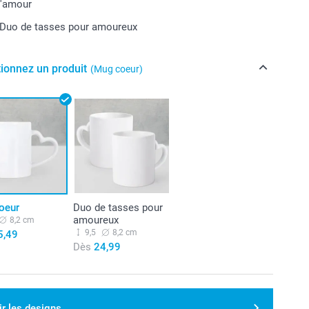
l'amour
 Duo de tasses pour amoureux
tionnez un produit
(Mug coeur)
oeur
Duo de tasses pour
amoureux
8,2 cm
9,5
8,2 cm
5,49
Dès
24,99
ir les designs