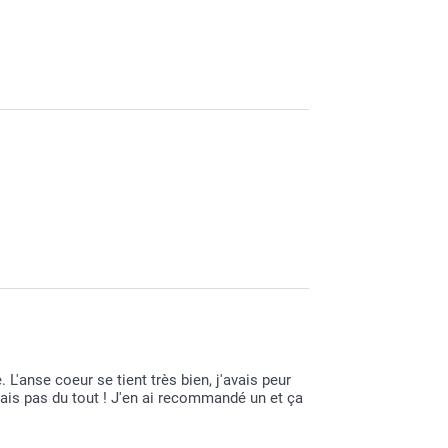
s appréciez votre mug.
nouvelles créations.
tif Magali.
. L'anse coeur se tient très bien, j'avais peur
mais pas du tout ! J'en ai recommandé un et ça