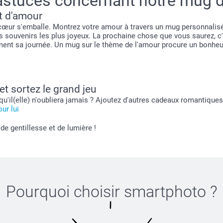
astuces concernant notre mug 
t d'amour
 cœur s'emballe. Montrez votre amour à travers un mug personnali
os souvenirs les plus joyeux. La prochaine chose que vous saurez, 
ment sa journée. Un mug sur le thème de l'amour procure un bonheur 
t sortez le grand jeu
 qu'il(elle) n'oubliera jamais ? Ajoutez d'autres cadeaux romantiqu
our lui
de gentillesse et de lumière !
Pourquoi choisir
smartphoto
?