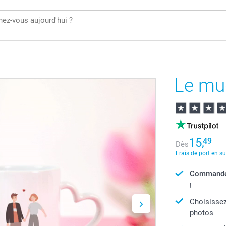
Le mu
15,
49
Dès
Frais de port en s
Commandé 
!
Choisissez
photos