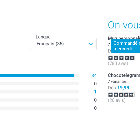
On vou
Langue
Mug personnal
Commandé ma
7 variantes
mercredi
Dès
11,99
(780 avis)
Chocotelegra
34
7 variantes
0
Dès
19,99
1
0
(26 avis)
0