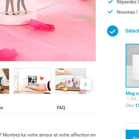
Répandez 
Nouveau !
Sélec
Mug c
9,5
Dès
1
ns
FAQ
 Montrez-lui votre amour et votre affection en
Vo