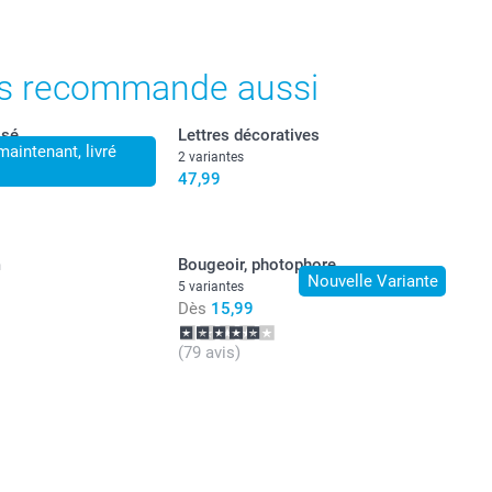
s recommande aussi
isé
Lettres décoratives
intenant, livré
2 variantes
47,99
m
Bougeoir, photophore
Nouvelle Variante
5 variantes
Dès
15,99
(79 avis)