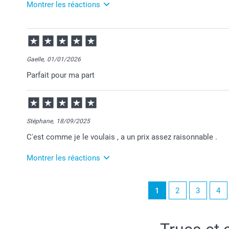
Montrer les réactions
27/02/2026
10:24
Bonjour Charlotte,
Gaelle,
01/01/2026
Je vous remercie pour votre commande et je suis heu
Parfait pour ma part
Au plaisir de vous retrouver sur Smartphoto!
Passez une belle journée.
Cordialement,
Florence@smartphoto
Stéphane,
18/09/2025
C'est comme je le voulais , a un prix assez raisonnable .
Montrer les réactions
19/09/2025
1
2
3
4
10:23
Merci Stéphane pour ce chouette commentaire!
Je suis ravie de savoir que ce soit conforme à vos at