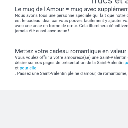
Trucs et 
Je vous souhaite une bonne journée.
Le mug de l'Amour = mug avec supplémen
Julie@Smartphoto
Nous avons tous une personne spéciale qui fait que notre
est le cadeau idéal car vous pouvez facilement y ajouter v
avec une anse en forme de cœur. Cela illuminera définitive
jamais été aussi savoureux !
Mettez votre cadeau romantique en valeur e
Vous voulez offrir à votre amoureux(se) une Saint-Valentin
désire sur nos pages de présentation de la Saint-Valentin
p
et
pour elle
. Passez une Saint-Valentin pleine d'amour, de romantisme, 