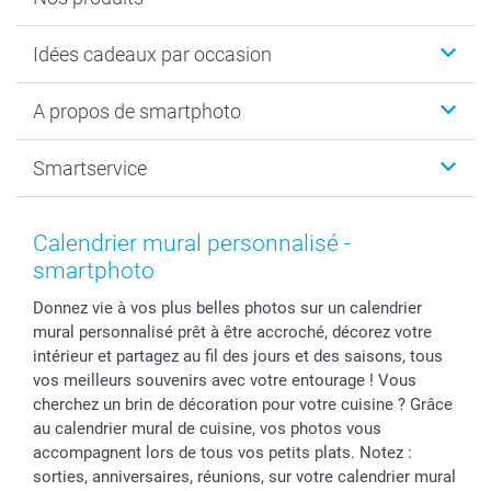
Cadeaux photo
Idées cadeaux par occasion
Calendrier photo & Agenda photo
Livre photo
Noël
A propos de smartphoto
Tirage photo & agrandissement
Anniversaire
Photo sur toile, Poster & Pêle-mêle
Mariage
A propos de smartphoto
Smartservice
Faire-part & Cartes
Naissance & baptême
Plan du site
MyNameBook
Fin d'études
Conditions générales
Contact
Coques smartphone
Fête des Mères
Droit de rétraction
Aide
Calendrier mural personnalisé -
Stickers & Etiquettes
Fête des Pères
Plaintes
smartbonus
smartphoto
Cadres photo & accessoires déco
Communion
Vie privée
smartfriends
Donnez vie à vos plus belles photos sur un calendrier
Dénicheur d'idées cadeau
Baptême
Gestion des cookies
Livraison
mural personnalisé prêt à être accroché, décorez votre
Toussaint
Tarifs
Modes de paiement
intérieur et partagez au fil des jours et des saisons, tous
Rentrée des classes
Partenariats & Influence
Grandes quantités
vos meilleurs souvenirs avec votre entourage ! Vous
Saint-Valentin
Investisseurs
Statut de ma commande
cherchez un brin de décoration pour votre cuisine ? Grâce
au calendrier mural de cuisine, vos photos vous
Vacances
accompagnent lors de tous vos petits plats. Notez :
sorties, anniversaires, réunions, sur votre calendrier mural