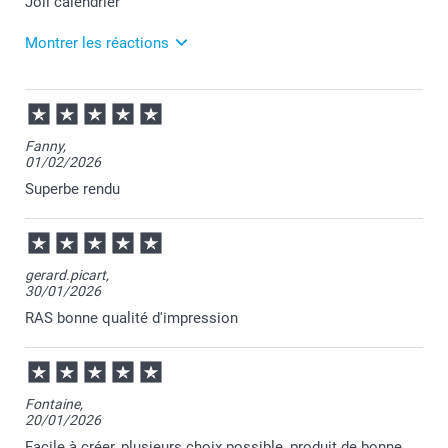
Joli calendrier
son design moderne.
Montrer les réactions
13/05/2026
08:13
Merci pour votre commande Aurélie et je suis ravie
Fanny,
que votre calendrier vous plaise.
01/02/2026
Nous restons à votre écoute et je vous souhaite une
belle journée.
Superbe rendu
Cordialement,
Florence@smartphoto
gerard.picart,
30/01/2026
RAS bonne qualité d'impression
Fontaine,
20/01/2026
Facile à créer, plusieurs choix possible, produit de bonne