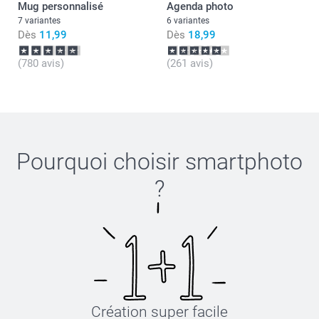
Mug personnalisé
Agenda photo
7 variantes
6 variantes
Dès
11,99
Dès
18,99
(780 avis)
(261 avis)
Pourquoi choisir
smartphoto
?
Création super facile