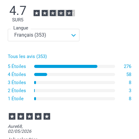
4.7
SUR
5
Langue
Pour un petit calendrier mural étroit, optez pour le
calendrier de cuisine, qui mesure 14 cm de large sur 30
Tous les avis (353)
cm de haut. Il s'agit d'une option compacte et pratique.
5 Étoiles
276
Si vous préférez un format standard, optez pour notre
4 Étoiles
58
calendrier mural A4 qui mesure 21cm de large sur
3 Étoiles
29,7cm de haut.
8
2 Étoiles
3
Pour un grand calendrier mural, choisissez le calendrier
1 Étoile
8
mural A3, disponible en orientation portrait ou paysage,
ou encore en format "pliable", qui une fois suspendu au
mur équivaut à un calendrier mural A2. C'est le plus
grand de nos calendriers muraux, avec ses 29,7cm de
large pour 42cm de haut !
Aure68,
02/05/2026
Le calendrier mural carré de 29cm sur 29cm est très
apprécié également pour ses proportions élégantes et