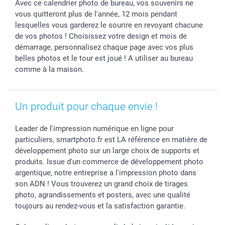
Avec ce calendrier photo de bureau, vos souvenirs ne
Cadres photo & accessoires déco
Communion
Vie privée
smartfriends
vous quitteront plus de l'année, 12 mois pendant
Dénicheur d'idées cadeau
Baptême
Gestion des cookies
Livraison
lesquelles vous garderez le sourire en revoyant chacune
Toussaint
Tarifs
Modes de paiement
de vos photos ! Choisissez votre design et mois de
Rentrée des classes
Partenariats & Influence
Grandes quantités
démarrage, personnalisez chaque page avec vos plus
belles photos et le tour est joué ! A utiliser au bureau
Saint-Valentin
Investisseurs
Statut de ma commande
comme à la maison.
Vacances
Un produit pour chaque envie !
Leader de l'impression numérique en ligne pour
particuliers, smartphoto.fr est LA référence en matière de
développement photo sur un large choix de supports et
produits. Issue d'un commerce de développement photo
argentique, notre entreprise a l'impression photo dans
son ADN ! Vous trouverez un grand choix de tirages
photo, agrandissements et posters, avec une qualité
toujours au rendez-vous et la satisfaction garantie.