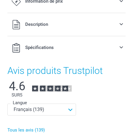
Information de prix
Tous les prix sont en EURO (€), TVA incluse et hors frais de
Description
port.
Spécifications
Avis produits Trustpilot
4.6
SUR
5
Langue
Tous les avis (139)