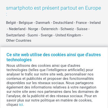
smartphoto est présent partout en Europe
:
België
-
Belgique
-
Danmark
-
Deutschland
-
France
-
Ireland
-
Nederland
-
Norge
-
Österreich
-
Schweiz
-
Suisse
-
Switzerland
-
Suomi
-
Sverige
-
United Kingdom
-
Other Countries
Ce site web utilise des cookies ainsi que d'autres
Tous les prix sont en EURO (€), TVA incluse et hors frais de port.
technologies
Nous utilisons des cookies ainsi que d'autres
technologies (telles que l'intelligence artificielle) pour
analyser le trafic sur notre site web, personnaliser nos
© smartphoto group. Tous droits réservés
contenus et publicités et proposer des fonctionnalités
smartphoto group SA.
Siège social : Kwatrechtsteenweg 160, 9230 Wetteren, Belgique
disponibles sur les réseaux sociaux. Nous partageons
Numéro de TVA BE 0405.706.755
également des informations relatives à votre navigation
Numéro d'entreprise 0405.706.755.
sur notre site avec nos partenaires dans les domaines de
Coordonnées bancaires: IBAN BE71 2850 2711 5569 - BIC: GEBABEBB
l'analyse, de la publicité et des réseaux sociaux. Pour en
savoir plus sur notre politique en matière de cookies,
cliquez
ici
.