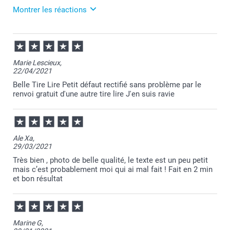
Montrer les réactions
11/03/2025
12:04
Nous sommes ravis de lire votre commentaire
Marie Lescieux,
Maryse. Nous nous efforçons de fournir à nos
22/04/2021
clients une expérience positive et nous sommes
heureux d'apprendre que nous avons réussi à
Belle Tire Lire Petit défaut rectifié sans problème par le
répondre à vos attentes.
renvoi gratuit d'une autre tire lire J'en suis ravie
Toujours à votre service,
Laila@Smartphoto
Ale Xa,
29/03/2021
Très bien , photo de belle qualité, le texte est un peu petit
mais c’est probablement moi qui ai mal fait ! Fait en 2 min
et bon résultat
Marine G,