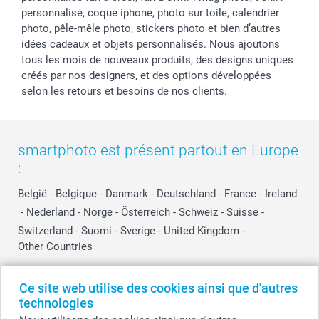
personnalisé, coque iphone, photo sur toile, calendrier
photo, pêle-mêle photo, stickers photo et bien d’autres
idées cadeaux et objets personnalisés. Nous ajoutons
tous les mois de nouveaux produits, des designs uniques
créés par nos designers, et des options développées
selon les retours et besoins de nos clients.
smartphoto est présent partout en Europe
:
België
-
Belgique
-
Danmark
-
Deutschland
-
France
-
Ireland
-
Nederland
-
Norge
-
Österreich
-
Schweiz
-
Suisse
-
Switzerland
-
Suomi
-
Sverige
-
United Kingdom
-
Other Countries
Ce site web utilise des cookies ainsi que d'autres
Tous les prix sont en EURO (€), TVA incluse et hors frais de port.
technologies