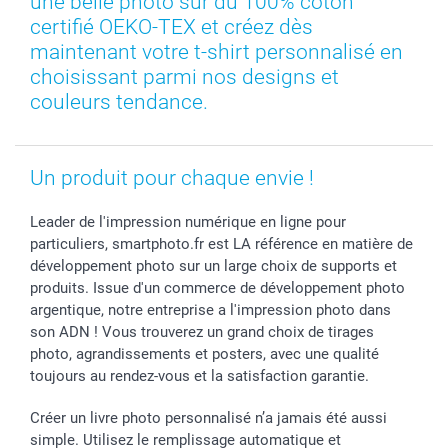
une belle photo sur du 100% coton
Toussaint
Tarifs
Modes de paiement
certifié OEKO-TEX et créez dès
Rentrée des classes
Partenariats & Influence
Grandes quantités
maintenant votre t-shirt personnalisé en
Saint-Valentin
Investisseurs
Statut de ma commande
choisissant parmi nos designs et
couleurs tendance.
Vacances
Un produit pour chaque envie !
Leader de l'impression numérique en ligne pour
particuliers, smartphoto.fr est LA référence en matière de
développement photo sur un large choix de supports et
produits. Issue d'un commerce de développement photo
argentique, notre entreprise a l'impression photo dans
son ADN ! Vous trouverez un grand choix de tirages
photo, agrandissements et posters, avec une qualité
toujours au rendez-vous et la satisfaction garantie.
Créer un livre photo personnalisé n’a jamais été aussi
simple. Utilisez le remplissage automatique et