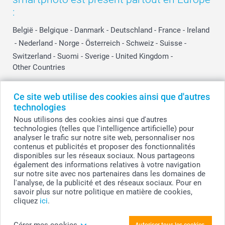
:
België
-
Belgique
-
Danmark
-
Deutschland
-
France
-
Ireland
-
Nederland
-
Norge
-
Österreich
-
Schweiz
-
Suisse
-
Switzerland
-
Suomi
-
Sverige
-
United Kingdom
-
Other Countries
Ce site web utilise des cookies ainsi que d'autres
Tous les prix sont en EURO (€), TVA incluse et hors frais de port.
technologies
Nous utilisons des cookies ainsi que d'autres
technologies (telles que l'intelligence artificielle) pour
analyser le trafic sur notre site web, personnaliser nos
© smartphoto group. Tous droits réservés
contenus et publicités et proposer des fonctionnalités
smartphoto group SA.
Siège social : Kwatrechtsteenweg 160, 9230 Wetteren, Belgique
disponibles sur les réseaux sociaux. Nous partageons
Numéro de TVA BE 0405.706.755
également des informations relatives à votre navigation
Numéro d'entreprise 0405.706.755.
sur notre site avec nos partenaires dans les domaines de
Coordonnées bancaires: IBAN BE71 2850 2711 5569 - BIC: GEBABEBB
l'analyse, de la publicité et des réseaux sociaux. Pour en
savoir plus sur notre politique en matière de cookies,
cliquez
ici
.
Personnalisez votre T-shirt blanc
Gérer mes cookies
Autoriser tous les cookies