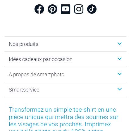
Nos produits
Cadeaux photo
Idées cadeaux par occasion
Calendrier photo & Agenda photo
Livre photo
Noël
A propos de smartphoto
Tirage photo & agrandissement
Anniversaire
Photo sur toile, Poster & Pêle-mêle
Mariage
A propos de smartphoto
Smartservice
Faire-part & Cartes
Naissance & baptême
Plan du site
MyNameBook
Fin d'études
Conditions générales
Contact
Coques smartphone
Fête des Mères
Droit de rétraction
Aide
Transformez un simple tee-shirt en une
Stickers & Etiquettes
Fête des Pères
Plaintes
smartbonus
pièce unique qui mettra des sourires sur
Cadres photo & accessoires déco
Communion
Vie privée
smartfriends
les visages de vos proches. Imprimez
Dénicheur d'idées cadeau
Baptême
Gestion des cookies
Livraison