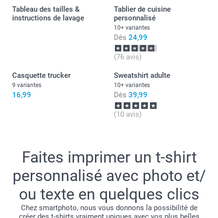
Cordialement,
Tableau des tailles &
Tablier de cuisine
Florence@smartphoto
instructions de lavage
19,5 cm
personnalisé
10+ variantes
XXL
Dès
24,99
77,2 cm
(76 avis)
Casquette trucker
61,5 cm
Sweatshirt adulte
9 variantes
10+ variantes
20 cm
16,99
Dès
39,99
(10 avis)
Faites imprimer un t-shirt
personnalisé avec photo et/
ou texte en quelques clics
Chez smartphoto, nous vous donnons la possibilité de
créer des t-shirts vraiment uniques avec vos plus belles