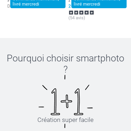
3 variantes
2 variantes
livré mercredi
livré mercredi
Dès
14,99
29,99
(54 avis)
Pourquoi choisir
smartphoto
?
Création super facile