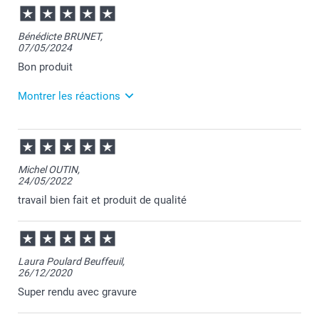
Bénédicte BRUNET,
07/05/2024
Bon produit
Montrer les réactions
07/05/2024
14:40
Merci Bénédicte pour ce chouette commentaire!
Michel OUTIN,
24/05/2022
Je suis ravie de savoir que votre produit vous
apporte satisfaction :-)
travail bien fait et produit de qualité
Revenez nous voir bientôt.
Bien à vous,
Julie@Smartphoto
Laura Poulard Beuffeuil,
26/12/2020
Super rendu avec gravure