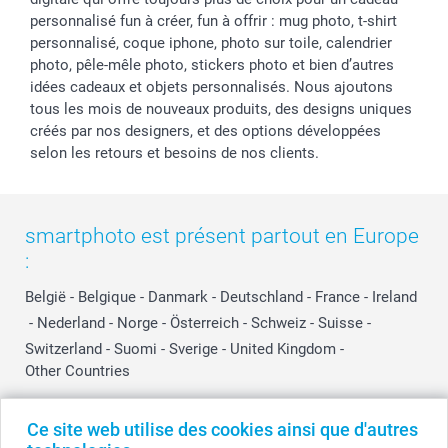
personnalisé fun à créer, fun à offrir : mug photo, t-shirt
personnalisé, coque iphone, photo sur toile, calendrier
photo, pêle-mêle photo, stickers photo et bien d’autres
idées cadeaux et objets personnalisés. Nous ajoutons
tous les mois de nouveaux produits, des designs uniques
créés par nos designers, et des options développées
selon les retours et besoins de nos clients.
smartphoto est présent partout en Europe
:
België
-
Belgique
-
Danmark
-
Deutschland
-
France
-
Ireland
-
Nederland
-
Norge
-
Österreich
-
Schweiz
-
Suisse
-
Switzerland
-
Suomi
-
Sverige
-
United Kingdom
-
Other Countries
Ce site web utilise des cookies ainsi que d'autres
Tous les prix sont en EURO (€), TVA incluse et hors frais de port.