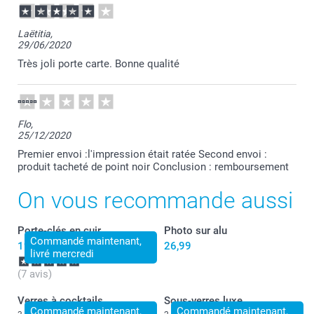
Laëtitia,
29/06/2020
Très joli porte carte. Bonne qualité
Flo,
25/12/2020
Premier envoi :l'impression était ratée Second envoi :
produit tacheté de point noir Conclusion : remboursement
On vous recommande aussi
Porte-clés en cuir
Photo sur alu
Commandé maintenant,
19,99
26,99
livré mercredi
(7 avis)
Verres à cocktails
Sous-verres luxe
Commandé maintenant,
Commandé maintenant,