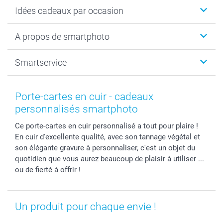
Cadeaux photo
Idées cadeaux par occasion
Calendrier photo & Agenda photo
Livre photo
Noël
A propos de smartphoto
Tirage photo & agrandissement
Anniversaire
Photo sur toile, Poster & Pêle-mêle
Mariage
A propos de smartphoto
Smartservice
Faire-part & Cartes
Naissance & baptême
Plan du site
MyNameBook
Fin d'études
Conditions générales
Contact
Coques smartphone
Fête des Mères
Droit de rétraction
Aide
Porte-cartes en cuir - cadeaux
Stickers & Etiquettes
Fête des Pères
Plaintes
smartbonus
personnalisés smartphoto
Cadres photo & accessoires déco
Communion
Vie privée
smartfriends
Ce porte-cartes en cuir personnalisé a tout pour plaire !
Dénicheur d'idées cadeau
Baptême
Gestion des cookies
Livraison
En cuir d'excellente qualité, avec son tannage végétal et
Toussaint
Tarifs
Modes de paiement
son élégante gravure à personnaliser, c'est un objet du
Rentrée des classes
Partenariats & Influence
Grandes quantités
quotidien que vous aurez beaucoup de plaisir à utiliser ...
Saint-Valentin
Investisseurs
Statut de ma commande
ou de fierté à offrir !
Vacances
Un produit pour chaque envie !