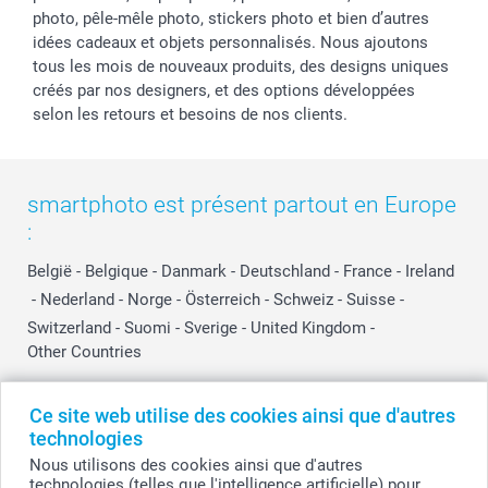
photo, pêle-mêle photo, stickers photo et bien d’autres
idées cadeaux et objets personnalisés. Nous ajoutons
tous les mois de nouveaux produits, des designs uniques
créés par nos designers, et des options développées
selon les retours et besoins de nos clients.
smartphoto est présent partout en Europe
:
België
-
Belgique
-
Danmark
-
Deutschland
-
France
-
Ireland
-
Nederland
-
Norge
-
Österreich
-
Schweiz
-
Suisse
-
Switzerland
-
Suomi
-
Sverige
-
United Kingdom
-
Other Countries
Ce site web utilise des cookies ainsi que d'autres
Tous les prix sont en EURO (€), TVA incluse et hors frais de port.
technologies
Nous utilisons des cookies ainsi que d'autres
technologies (telles que l'intelligence artificielle) pour