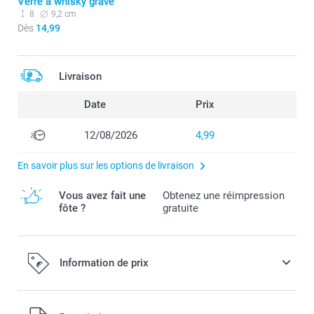
Verre à whisky gravé
8
9,2 cm
Dès
14,99
Livraison
Date
Prix
12/08/2026
4,99
En savoir plus sur les options de livraison
Vous avez fait une
Obtenez une réimpression
fôte ?
gratuite
Information de prix
Tous les prix sont en EURO (€), TVA incluse et hors frais de