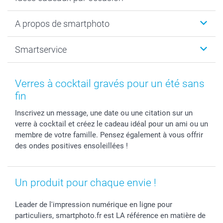
Calendrier photo & Agenda photo
Livre photo
Noël
A propos de smartphoto
Tirage photo & agrandissement
Anniversaire
Photo sur toile, Poster & Pêle-mêle
Mariage
A propos de smartphoto
Smartservice
Faire-part & Cartes
Naissance & baptême
Plan du site
MyNameBook
Fin d'études
Conditions générales
Contact
Coques smartphone
Fête des Mères
Droit de rétraction
Aide
Verres à cocktail gravés pour un été sans
Stickers & Etiquettes
Fête des Pères
Plaintes
smartbonus
fin
Cadres photo & accessoires déco
Communion
Vie privée
smartfriends
Inscrivez un message, une date ou une citation sur un
Dénicheur d'idées cadeau
Baptême
Gestion des cookies
Livraison
verre à cocktail et créez le cadeau idéal pour un ami ou un
Toussaint
Tarifs
Modes de paiement
membre de votre famille. Pensez également à vous offrir
Rentrée des classes
Partenariats & Influence
Grandes quantités
des ondes positives ensoleillées !
Saint-Valentin
Investisseurs
Statut de ma commande
Vacances
Un produit pour chaque envie !
Leader de l'impression numérique en ligne pour
particuliers, smartphoto.fr est LA référence en matière de