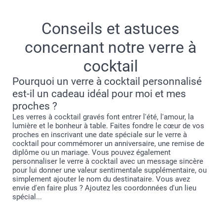
Verres à cocktails (lot de 2)
Conseils et astuces
Grands verres (lot de 2)
concernant notre verre à
Verre à Whisky
cocktail
Pourquoi un verre à cocktail personnalisé
est-il un cadeau idéal pour moi et mes
proches ?
Les verres à cocktail gravés font entrer l'été, l'amour, la
lumière et le bonheur à table. Faites fondre le cœur de vos
proches en inscrivant une date spéciale sur le verre à
cocktail pour commémorer un anniversaire, une remise de
diplôme ou un mariage. Vous pouvez également
personnaliser le verre à cocktail avec un message sincère
pour lui donner une valeur sentimentale supplémentaire, ou
simplement ajouter le nom du destinataire. Vous avez
envie d'en faire plus ? Ajoutez les coordonnées d'un lieu
spécial...