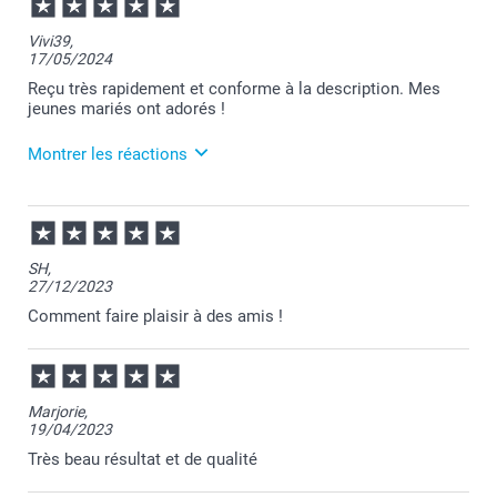
08:53
Bonjour Marine,
Vivi39,
17/05/2024
Je vous remercie pour votre commande et je suis
ravie d'apprendre que vous appréciez votre planche à
Reçu très rapidement et conforme à la description. Mes
découper.
jeunes mariés ont adorés !
Au plaisir de vous retrouver sur Smartphoto pour de
nouvelles créations.
Montrer les réactions
Passez une belle journée.
Cordialement,
Florence@smartphoto
17/05/2024
11:10
Un grand merci pour votre retour positif , c'est une
SH,
joie de vous lire !
27/12/2023
Chaleureusement,
Comment faire plaisir à des amis !
Julie@Smartphoto
Marjorie,
19/04/2023
Très beau résultat et de qualité