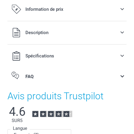
Information de prix
Tous les prix sont en EURO (€), TVA incluse et hors frais de
Description
port.
Spécifications
FAQ
Avis produits Trustpilot
4.6
SUR
5
Langue