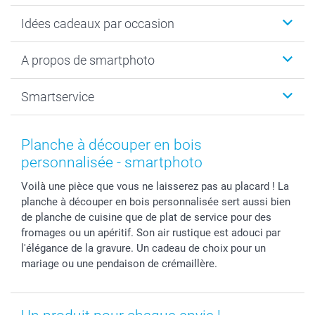
Cadeaux photo
Idées cadeaux par occasion
Calendrier photo & Agenda photo
Livre photo
Noël
A propos de smartphoto
Tirage photo & agrandissement
Anniversaire
Photo sur toile, Poster & Pêle-mêle
Mariage
A propos de smartphoto
Smartservice
Faire-part & Cartes
Naissance & baptême
Plan du site
MyNameBook
Fin d'études
Conditions générales
Contact
Coques smartphone
Fête des Mères
Droit de rétraction
Aide
Planche à découper en bois
Stickers & Etiquettes
Fête des Pères
Plaintes
smartbonus
personnalisée - smartphoto
Cadres photo & accessoires déco
Communion
Vie privée
smartfriends
Voilà une pièce que vous ne laisserez pas au placard ! La
Dénicheur d'idées cadeau
Baptême
Gestion des cookies
Livraison
planche à découper en bois personnalisée sert aussi bien
Toussaint
Tarifs
Modes de paiement
de planche de cuisine que de plat de service pour des
Rentrée des classes
Partenariats & Influence
Grandes quantités
fromages ou un apéritif. Son air rustique est adouci par
Saint-Valentin
Investisseurs
Statut de ma commande
l'élégance de la gravure. Un cadeau de choix pour un
mariage ou une pendaison de crémaillère.
Vacances