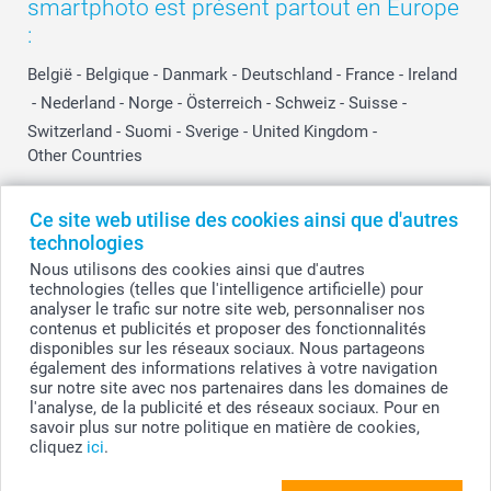
smartphoto est présent partout en Europe
:
België
-
Belgique
-
Danmark
-
Deutschland
-
France
-
Ireland
-
Nederland
-
Norge
-
Österreich
-
Schweiz
-
Suisse
-
Switzerland
-
Suomi
-
Sverige
-
United Kingdom
-
Other Countries
Ce site web utilise des cookies ainsi que d'autres
Tous les prix sont en EURO (€), TVA incluse et hors frais de port.
technologies
Nous utilisons des cookies ainsi que d'autres
technologies (telles que l'intelligence artificielle) pour
analyser le trafic sur notre site web, personnaliser nos
© smartphoto group. Tous droits réservés
contenus et publicités et proposer des fonctionnalités
smartphoto group SA.
Siège social : Kwatrechtsteenweg 160, 9230 Wetteren, Belgique
disponibles sur les réseaux sociaux. Nous partageons
Numéro de TVA BE 0405.706.755
également des informations relatives à votre navigation
Numéro d'entreprise 0405.706.755.
sur notre site avec nos partenaires dans les domaines de
Coordonnées bancaires: IBAN BE71 2850 2711 5569 - BIC: GEBABEBB
l'analyse, de la publicité et des réseaux sociaux. Pour en
savoir plus sur notre politique en matière de cookies,
cliquez
ici
.
Créez votre MyNameBook Animaux