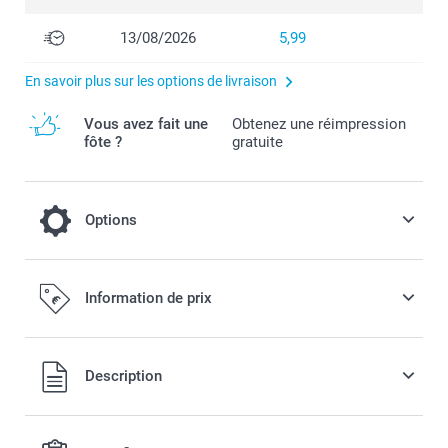
13/08/2026
5,99
En savoir plus sur les options de livraison
Vous avez fait une
Obtenez une réimpression
fôte ?
gratuite
Options
Une couverture rigide pour préserver vos
Information de prix
souvenirs encore plus longtemps !
10,00 / pièce
Tous les prix sont en EURO (€), TVA incluse et hors frais de
Description
port.