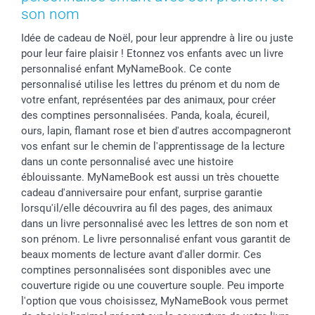
Cadres photo & accessoires déco
Communion
Vie privée
smartfriends
son nom
Dénicheur d'idées cadeau
Baptême
Gestion des cookies
Livraison
Idée de cadeau de Noël, pour leur apprendre à lire ou juste
Toussaint
Tarifs
Modes de paiement
pour leur faire plaisir ! Etonnez vos enfants avec un livre
Rentrée des classes
Partenariats & Influence
Grandes quantités
personnalisé enfant MyNameBook. Ce conte
Saint-Valentin
Investisseurs
Statut de ma commande
personnalisé utilise les lettres du prénom et du nom de
votre enfant, représentées par des animaux, pour créer
Vacances
des comptines personnalisées. Panda, koala, écureil,
ours, lapin, flamant rose et bien d'autres accompagneront
vos enfant sur le chemin de l'apprentissage de la lecture
dans un conte personnalisé avec une histoire
éblouissante. MyNameBook est aussi un très chouette
cadeau d'anniversaire pour enfant, surprise garantie
lorsqu'il/elle découvrira au fil des pages, des animaux
dans un livre personnalisé avec les lettres de son nom et
son prénom. Le livre personnalisé enfant vous garantit de
beaux moments de lecture avant d'aller dormir. Ces
comptines personnalisées sont disponibles avec une
couverture rigide ou une couverture souple. Peu importe
l'option que vous choisissez, MyNameBook vous permet