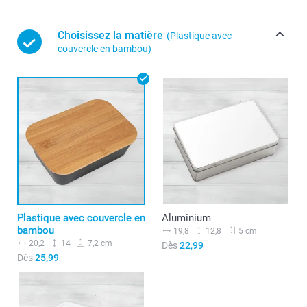
Choisissez la matière
(Plastique avec
couvercle en bambou)
Plastique avec couvercle en
Aluminium
bambou
19,8
12,8
5 cm
20,2
14
7,2 cm
Dès
22,99
Dès
25,99