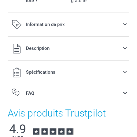
fôte ?
gratuite
Information de prix
Tous les prix sont en EURO (€), TVA incluse et hors frais de
Description
port.
Spécifications
FAQ
Avis produits Trustpilot
4.9
Lunch box avec couvercle en bambou : le contenant de