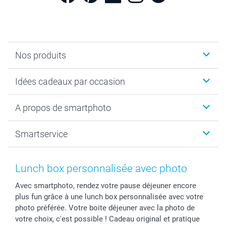
Nos produits
Cadeaux photo
Idées cadeaux par occasion
Calendrier photo & Agenda photo
Livre photo
Noël
A propos de smartphoto
Tirage photo & agrandissement
Anniversaire
Photo sur toile, Poster & Pêle-mêle
Mariage
A propos de smartphoto
Smartservice
Faire-part & Cartes
Naissance & baptême
Plan du site
MyNameBook
Fin d'études
Conditions générales
Contact
Coques smartphone
Fête des Mères
Droit de rétraction
Aide
Lunch box personnalisée avec photo
Stickers & Etiquettes
Fête des Pères
Plaintes
smartbonus
Avec smartphoto, rendez votre pause déjeuner encore
Cadres photo & accessoires déco
Communion
Vie privée
smartfriends
plus fun grâce à une lunch box personnalisée avec votre
Dénicheur d'idées cadeau
Baptême
Gestion des cookies
Livraison
photo préférée. Votre boite déjeuner avec la photo de
Toussaint
Tarifs
Modes de paiement
votre choix, c'est possible ! Cadeau original et pratique