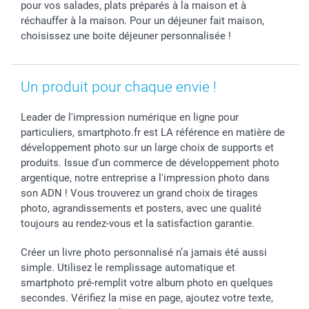
Rentrée des classes
Partenariats & Influence
Grandes quantités
pour vos salades, plats préparés à la maison et à
réchauffer à la maison. Pour un déjeuner fait maison,
Saint-Valentin
Investisseurs
Statut de ma commande
choisissez une boite déjeuner personnalisée !
Vacances
Un produit pour chaque envie !
Leader de l'impression numérique en ligne pour
particuliers, smartphoto.fr est LA référence en matière de
développement photo sur un large choix de supports et
produits. Issue d'un commerce de développement photo
argentique, notre entreprise a l'impression photo dans
son ADN ! Vous trouverez un grand choix de tirages
photo, agrandissements et posters, avec une qualité
toujours au rendez-vous et la satisfaction garantie.
Créer un livre photo personnalisé n’a jamais été aussi
simple. Utilisez le remplissage automatique et
smartphoto pré-remplit votre album photo en quelques
secondes. Vérifiez la mise en page, ajoutez votre texte,