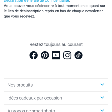
Déclaration Générale de Confidentialité
.
Vous pouvez vous désinscrire à tout moment en cliquant sur
le lien de désinscription repris en bas de chaque newsletter
que vous recevrez.
Restez toujours au courant
Nos produits
Cadeaux photo
Idées cadeaux par occasion
Calendrier photo & Agenda photo
Livre photo
Noël
A propos de smartphoto