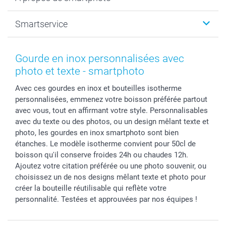
Tirage photo & agrandissement
Anniversaire
Photo sur toile, Poster & Pêle-mêle
Mariage
A propos de smartphoto
Smartservice
Faire-part & Cartes
Naissance & baptême
Plan du site
MyNameBook
Fin d'études
Conditions générales
Contact
Coques smartphone
Fête des Mères
Droit de rétraction
Aide
Gourde en inox personnalisées avec
Stickers & Etiquettes
Fête des Pères
Plaintes
smartbonus
photo et texte - smartphoto
Cadres photo & accessoires déco
Communion
Vie privée
smartfriends
Avec ces gourdes en inox et bouteilles isotherme
Dénicheur d'idées cadeau
Baptême
Gestion des cookies
Livraison
personnalisées, emmenez votre boisson préférée partout
Toussaint
Tarifs
Modes de paiement
avec vous, tout en affirmant votre style. Personnalisables
Rentrée des classes
Partenariats & Influence
Grandes quantités
avec du texte ou des photos, ou un design mêlant texte et
Saint-Valentin
Investisseurs
Statut de ma commande
photo, les gourdes en inox smartphoto sont bien
étanches. Le modèle isotherme convient pour 50cl de
Vacances
boisson qu'il conserve froides 24h ou chaudes 12h.
Ajoutez votre citation préférée ou une photo souvenir, ou
choisissez un de nos designs mêlant texte et photo pour
créer la bouteille réutilisable qui reflète votre
personnalité. Testées et approuvées par nos équipes !