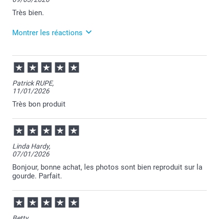
Très bien.
Montrer les réactions
10/03/2026
10:25
Merci pour votre commande Delphine et je suis
Patrick RUPE,
heureuse d'apprendre votre satisfaction.
11/01/2026
Passez une belle journée.
Cordialement,
Très bon produit
Florence@smartphoto
Linda Hardy,
07/01/2026
Bonjour, bonne achat, les photos sont bien reproduit sur la
gourde. Parfait.
Betty,