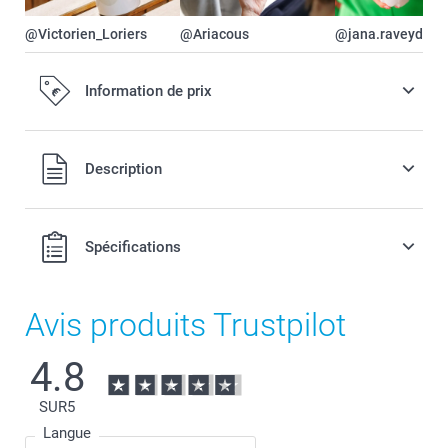
@Victorien_Loriers
@Ariacous
@jana.raveydts
Information de prix
Tous les prix sont en EURO (€), TVA incluse et hors frais de
Description
port.
Spécifications
Avis produits Trustpilot
4.8
SUR
5
Langue