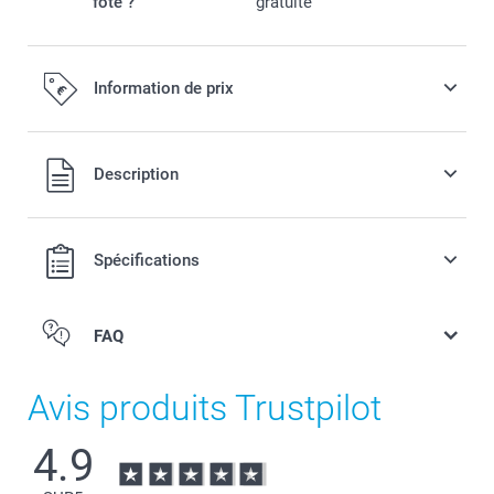
fôte ?
gratuite
Information de prix
Tous les prix sont en EURO (€), TVA incluse et hors frais de
Description
port.
Spécifications
FAQ
Avis produits Trustpilot
4.9
Lunch box avec couvercle en bambou : le contenant de