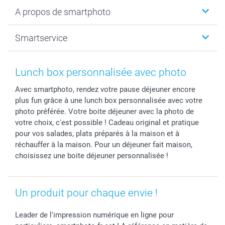
Livre photo
Noël
A propos de smartphoto
Tirage photo & agrandissement
Anniversaire
Photo sur toile, Poster & Pêle-mêle
Mariage
A propos de smartphoto
Smartservice
Faire-part & Cartes
Naissance & baptême
Plan du site
MyNameBook
Fin d'études
Conditions générales
Contact
Coques smartphone
Fête des Mères
Droit de rétraction
Aide
Lunch box personnalisée avec photo
Stickers & Etiquettes
Fête des Pères
Plaintes
smartbonus
Avec smartphoto, rendez votre pause déjeuner encore
Cadres photo & accessoires déco
Communion
Vie privée
smartfriends
plus fun grâce à une lunch box personnalisée avec votre
Dénicheur d'idées cadeau
Baptême
Gestion des cookies
Livraison
photo préférée. Votre boite déjeuner avec la photo de
Toussaint
Tarifs
Modes de paiement
votre choix, c'est possible ! Cadeau original et pratique
Rentrée des classes
Partenariats & Influence
Grandes quantités
pour vos salades, plats préparés à la maison et à
réchauffer à la maison. Pour un déjeuner fait maison,
Saint-Valentin
Investisseurs
Statut de ma commande
choisissez une boite déjeuner personnalisée !
Vacances
Un produit pour chaque envie !
Leader de l'impression numérique en ligne pour