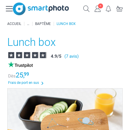
ACCUEIL
BAPTÊME
LUNCH BOX
Lunch box
4.9
/
5
(7 avis)
25,
99
Dès
Frais de port en sus