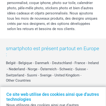
personnalisé, coque iphone, photo sur toile, calendrier
photo, pêle-mêle photo, stickers photo et bien d’autres
idées cadeaux et objets personnalisés. Nous ajoutons
tous les mois de nouveaux produits, des designs uniques
créés par nos designers, et des options développées
selon les retours et besoins de nos clients.
smartphoto est présent partout en Europe
:
België
-
Belgique
-
Danmark
-
Deutschland
-
France
-
Ireland
-
Nederland
-
Norge
-
Österreich
-
Schweiz
-
Suisse
-
Switzerland
-
Suomi
-
Sverige
-
United Kingdom
-
Other Countries
Ce site web utilise des cookies ainsi que d'autres
Tous les prix sont en EURO (€), TVA incluse et hors frais de port.
technologies
Nous utilisons des cookies ainsi que d'autres