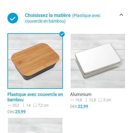
Choisissez la matière
(Plastique avec
couvercle en bambou)
Plastique avec couvercle en
Aluminium
bambou
19,8
12,8
5 cm
20,2
14
7,2 cm
Dès
22,99
Dès
25,99