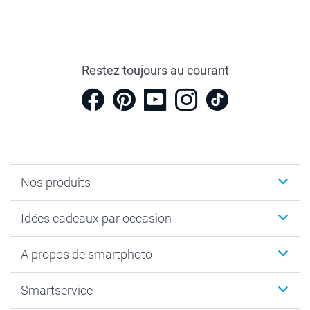
Restez toujours au courant
Nos produits
Cadeaux photo
Idées cadeaux par occasion
Calendrier photo & Agenda photo
Livre photo
Noël
A propos de smartphoto
Tirage photo & agrandissement
Anniversaire
Photo sur toile, Poster & Pêle-mêle
Mariage
A propos de smartphoto
Smartservice
Faire-part & Cartes
Naissance & baptême
Plan du site