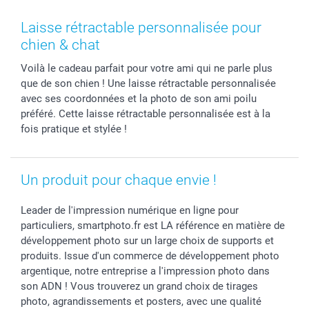
MyNameBook
Fin d'études
Conditions générales
Contact
Coques smartphone
Fête des Mères
Droit de rétraction
Aide
Laisse rétractable personnalisée pour
Stickers & Etiquettes
Fête des Pères
Plaintes
smartbonus
chien & chat
Cadres photo & accessoires déco
Communion
Vie privée
smartfriends
Voilà le cadeau parfait pour votre ami qui ne parle plus
Dénicheur d'idées cadeau
Baptême
Gestion des cookies
Livraison
que de son chien ! Une laisse rétractable personnalisée
Toussaint
Tarifs
Modes de paiement
avec ses coordonnées et la photo de son ami poilu
Rentrée des classes
Partenariats & Influence
Grandes quantités
préféré. Cette laisse rétractable personnalisée est à la
Saint-Valentin
Investisseurs
Statut de ma commande
fois pratique et stylée !
Vacances
Un produit pour chaque envie !
Leader de l'impression numérique en ligne pour
particuliers, smartphoto.fr est LA référence en matière de
développement photo sur un large choix de supports et
produits. Issue d'un commerce de développement photo
argentique, notre entreprise a l'impression photo dans
son ADN ! Vous trouverez un grand choix de tirages
photo, agrandissements et posters, avec une qualité