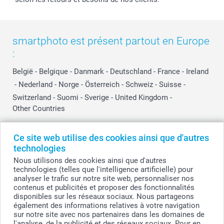
smartphoto est présent partout en Europe
:
België
-
Belgique
-
Danmark
-
Deutschland
-
France
-
Ireland
-
Nederland
-
Norge
-
Österreich
-
Schweiz
-
Suisse
-
Switzerland
-
Suomi
-
Sverige
-
United Kingdom
-
Other Countries
Ce site web utilise des cookies ainsi que d'autres
Tous les prix sont en EURO (€), TVA incluse et hors frais de port.
technologies
Nous utilisons des cookies ainsi que d'autres
technologies (telles que l'intelligence artificielle) pour
analyser le trafic sur notre site web, personnaliser nos
© smartphoto group. Tous droits réservés
contenus et publicités et proposer des fonctionnalités
smartphoto group SA.
Siège social : Kwatrechtsteenweg 160, 9230 Wetteren, Belgique
disponibles sur les réseaux sociaux. Nous partageons
Numéro de TVA BE 0405.706.755
également des informations relatives à votre navigation
Numéro d'entreprise 0405.706.755.
sur notre site avec nos partenaires dans les domaines de
Coordonnées bancaires: IBAN BE71 2850 2711 5569 - BIC: GEBABEBB
l'analyse, de la publicité et des réseaux sociaux. Pour en