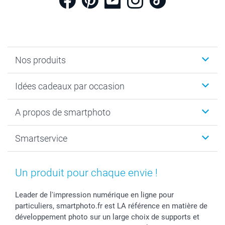
Nos produits
Cadeaux photo
Idées cadeaux par occasion
Calendrier photo & Agenda photo
Livre photo
Noël
A propos de smartphoto
Tirage photo & agrandissement
Anniversaire
Photo sur toile, Poster & Pêle-mêle
Mariage
A propos de smartphoto
Smartservice
Faire-part & Cartes
Naissance & baptême
Plan du site
MyNameBook
Fin d'études
Conditions générales
Contact
Coques smartphone
Fête des Mères
Droit de rétraction
Aide
Un produit pour chaque envie !
Stickers & Etiquettes
Fête des Pères
Plaintes
smartbonus
Cadres photo & accessoires déco
Communion
Vie privée
smartfriends
Leader de l'impression numérique en ligne pour
particuliers, smartphoto.fr est LA référence en matière de
Dénicheur d'idées cadeau
Baptême
Gestion des cookies
Livraison
développement photo sur un large choix de supports et
Toussaint
Tarifs
Modes de paiement