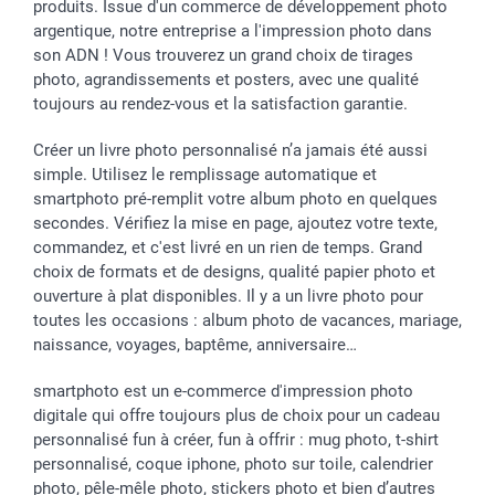
produits. Issue d'un commerce de développement photo
Rentrée des classes
Partenariats & Influence
Grandes quantités
argentique, notre entreprise a l'impression photo dans
Saint-Valentin
Investisseurs
Statut de ma commande
son ADN ! Vous trouverez un grand choix de tirages
Vacances
photo, agrandissements et posters, avec une qualité
toujours au rendez-vous et la satisfaction garantie.
Créer un livre photo personnalisé n’a jamais été aussi
simple. Utilisez le remplissage automatique et
smartphoto pré-remplit votre album photo en quelques
secondes. Vérifiez la mise en page, ajoutez votre texte,
commandez, et c'est livré en un rien de temps. Grand
choix de formats et de designs, qualité papier photo et
ouverture à plat disponibles. Il y a un livre photo pour
toutes les occasions : album photo de vacances, mariage,
naissance, voyages, baptême, anniversaire…
smartphoto est un e-commerce d'impression photo
digitale qui offre toujours plus de choix pour un cadeau
personnalisé fun à créer, fun à offrir : mug photo, t-shirt
personnalisé, coque iphone, photo sur toile, calendrier
photo, pêle-mêle photo, stickers photo et bien d’autres