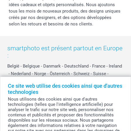
idées cadeaux et objets personnalisés. Nous ajoutons
tous les mois de nouveaux produits, des designs uniques
créés par nos designers, et des options développées
selon les retours et besoins de nos clients.
smartphoto est présent partout en Europe
:
België
-
Belgique
-
Danmark
-
Deutschland
-
France
-
Ireland
-
Nederland
-
Norge
-
Österreich
-
Schweiz
-
Suisse
-
Switzerland
-
Suomi
-
Sverige
-
United Kingdom
-
Ce site web utilise des cookies ainsi que d'autres
Other Countries
technologies
Nous utilisons des cookies ainsi que d'autres
technologies (telles que l'intelligence artificielle) pour
Tous les prix sont en EURO (€), TVA incluse et hors frais de port.
analyser le trafic sur notre site web, personnaliser nos
contenus et publicités et proposer des fonctionnalités
disponibles sur les réseaux sociaux. Nous partageons
également des informations relatives à votre navigation
sur notre site avec nos partenaires dans les domaines de
© smartphoto group. Tous droits réservés